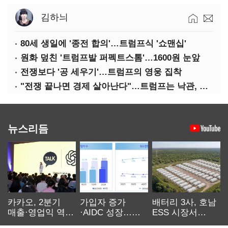
김하늬
80세 생일에 '종전 합의'…트럼프식 '쇼맨십'
원화 덮친 '트럼프발 퍼펙트스톰'…1600원 눈앞
전쟁보다 '공 세우기'…트럼프의 영웅 집착
"전쟁 끝나면 경제 살아난다"…트럼프는 낙관, 미국인은 싸늘
뉴스리듬
카카오, 2분기
가입자 증가
배터리 3사, 호남
매출·영업익 역대
·AIDC 성장…
ESS 시장서
최대…에이전트
SKT 2분기 성장
‘격돌’