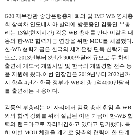
G20
재무장관
·
중앙은행총재 회의 및
IMF·WB
연차총
회 참석차 인도네시아 발리에 방문중인 김동연 부총
리는
13
일
(
현지시간
)
김용
WB
총재를 만나 이같은 내
용의 한
-WB
협력기금 연장을 위한
MOU
를 체결했다
.
한
-WB
협력기금은 한국의 세계은행 단독 신탁기금
으로
, 2013
년부터
3
년간
9000
만달러 규모로 두 차례
출연해 개도국 개발사업 및 한국의 개발경험 전수 등
을 지원해 왔다
.
이번 연장건은
2019
년부터
2022
년까
지 향후
4
년간 한국 정부가
WB
에 총
1
억
4000
만달러
를 출연하는 내용이다
.
김동연 부총리는 이 자리에서 김용 총재 취임 후
WB
와의 협력 강화를 위해 설립된 이번 기금이 한
-WB
협
력의 랜드마크로 자리매김하고 있다고 평가했다
.
특
히 이번
MOU
체결을 계기로 양측의 협력이 한 단계