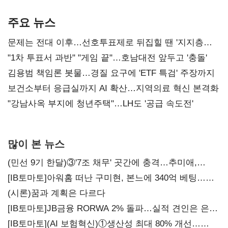
AI 수익화 관건
본궤도
주요 뉴스
문제는 전대 이후…선호투표제로 뒤집힐 땐 '지지층
불복'
"1차 투표서 과반" "게임 끝"…호남대전 앞두고 '충돌'
김용범 책임론 봇물…경질 요구에 'ETF 특검' 주장까지
보건소부터 응급실까지 AI 확산…지역의료 혁신 본격화
"강남사옥 부지에 청년주택"…LH도 '공급 속도전'
많이 본 뉴스
(민선 9기 한달)③'7조 채무' 곳간에 충격…추미애,
20년만에 '비상재정' 선언 승부수
[IB토마토]아워홈 떠난 구미현, 본느에 340억 베팅…
가족 지배체제 구축
(시론)꿈과 계획은 다르다
[IB토마토]JB금융 RORWA 2% 돌파…실적 견인은 은행
아닌 캐피탈
[IB토마토](AI 보험혁신)①생산성 최대 80% 개선…