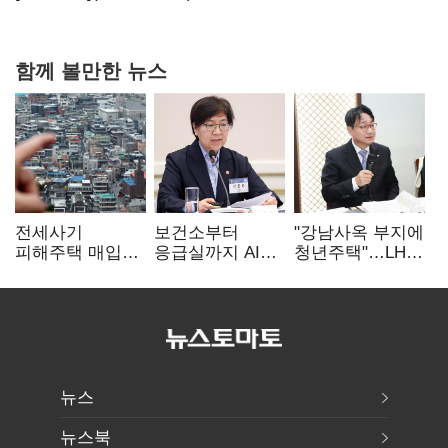
현실은 '실행 격차'
함께 볼만한 뉴스
전세사기
보건소부터
"강남사옥 부지에
피해주택 매입
응급실까지 AI
청년주택"…LH도
1만호 돌파…
확산…지역의료
'공급 속도전'
누적 피해자
혁신 본격화
4만278명
뉴스
뉴스북