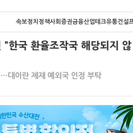
속보
정치
정책
사회
증권
금융
산업
테크
유통
건설
 "한국 환율조작국 해당되지 않
청…대이란 제재 예외국 인정 부탁