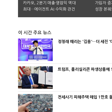
카카오, 2분기 매출·영업익 역대
가입자 증가
최대…에이전트 AI 수익화 관건
성장 본궤
이 시간 주요 뉴스
정청래 때리는 '김용'…더 세진 '
트럼프, 폴리실리콘 파생상품에 1
전세사기 피해주택 매입 1만호 