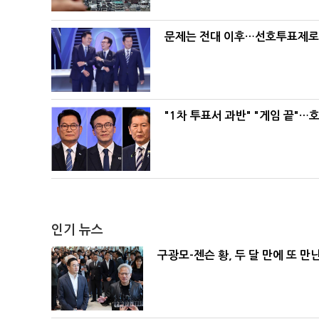
문제는 전대 이후…선호투표제로 
"1차 투표서 과반" "게임 끝"…
인기 뉴스
구광모-젠슨 황, 두 달 만에 또 만