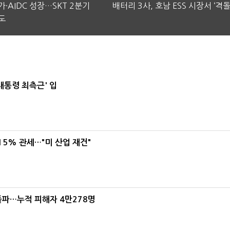
·AIDC 성장…SKT 2분기
배터리 3사, 호남 ESS 시장서 ‘격돌
도
대통령 최측근' 입
5% 관세…"미 산업 재건"
돌파…누적 피해자 4만278명