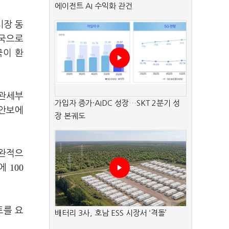
에이전트 AI 수익화 관건
시장 동
상국으로
국이 환
 관세부
가입자 증가·AIDC 성장…SKT 2분기 성
 안보에
장 본궤도
보완적으
100
지에
토를 요
배터리 3사, 호남 ESS 시장서 ‘격돌’