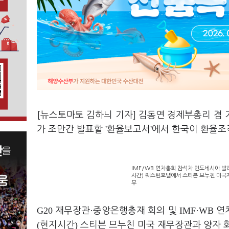
[뉴스토마토 김하늬 기자]
김동연 경제부총리 겸 
'
'
가 조만간 발표할
환율보고서
에서 한국이 환율조
IMF/WB 연차총회 참석차 인도네시아 발
시간) 웨스틴호텔에서 스티븐 므누친 미국
부
G20
·
IMF·WB
재무장관
중앙은행총재 회의 및
연
(
)
현지시간
스티븐 므누친 미국 재무장관과 양자 