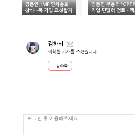
김동연, IMF 연차총회
김동연 부총리 "CPTP
참석…북 가입 요청할지
가입 면밀히 검토…멕
전세계 이목
코 지원 당부"
김하늬
적확한 기사를 쓰겠습니다
뉴스북