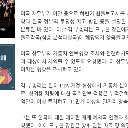
미국 재무부가 이달 중으로 하반기 환율보고서를 
향과 한국 정부의 투명성 제고 방안 등을 설명한
.
분류된 바 있다
이날 김 부총리는 므누친 장관에
(
)
율조작국
심층 분석대상국
에 해당되지 않음을 
미국 상무부의 자동차 안보영향 조사와 관련해서
.
과 대상에서 제외될 수 있도록 요청했다
미 상무
.
미치는 영향을 조사하고 있다
FTA
김 부총리는 한미
개정 협상에서 자동차 분
,
로
상업용 차량에 대한 국가안보 적용은 부적절
, 11
억달러 이상 투자하고
만개 이상의 일자리 창출
그는 또 한국에 대한 대이란 제재 예외국 인정과 
.
청했다
이에 므누친 장관은 향후 관련 자료 및 