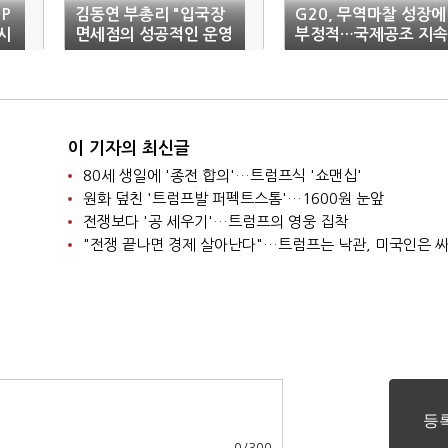
P
김동연 부총리 "입국장
G20, 무역마찰 성장에
시
면세점의 성공적인 운영
부정적…국제공조 지속
기대"
합의
이 기자의 최신글
80세 생일에 '종전 합의'…트럼프식 '쇼맨십'
원화 덮친 '트럼프발 퍼펙트스톰'…1600원 눈앞
전쟁보다 '공 세우기'…트럼프의 영웅 집착
"전쟁 끝나면 경제 살아난다"…트럼프는 낙관, 미국인은 
0
/
300