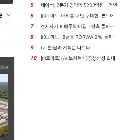
닥 벌점 급증에 ...
5
네이버, 2분기 영업익 5203억원…전년
비 0.2% 감소...
순
6
[IB토마토]아워홈 떠난 구미현, 본느에
340억 베팅…가...
7
전세사기 피해주택 매입 1만호 돌파…
누적 피해자 4만2...
8
[IB토마토]JB금융 RORWA 2% 돌파…
실적 견인은 은행 ...
9
(시론)꿈과 계획은 다르다
10
[IB토마토](AI 보험혁신)①생산성 최대
80% 개선…현실...