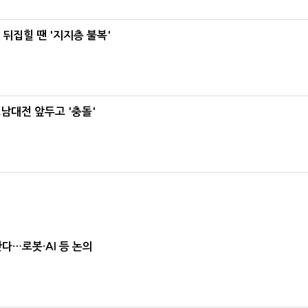
뒤집힐 땐 '지지층 불복'
호남대전 앞두고 '충돌'
난다…로봇·AI 등 논의