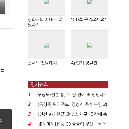
영화관의 시대는 끝
"CD로 구워오세요"
났다?
콘서트 전당대회
AI 인재 쟁탈전
싸늘
인기뉴스
1
구광모-젠슨 황, 두 달 만에 또 만난다…
로봇·AI 등 논...
2
(특징주)윙입푸드, 경영진 주가 부양 의
지에 상한가...
3
(민선 9기 한달)③'7조 채무' 곳간에 충
격…추미애, 20년...
4
[IB토마토]유증·CB 줄줄이 무산…코스