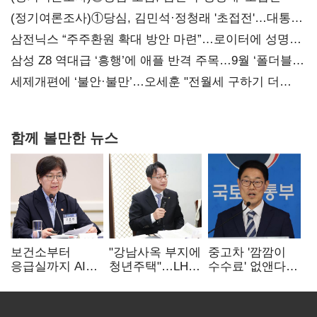
(정기여론조사)①당심, 김민석·정청래 '초접전'…대통령
지지도 '50% 아래로'(종합)
삼전닉스 “주주환원 확대 방안 마련”…로이터에 성명
보내
삼성 Z8 역대급 ‘흥행’에 애플 반격 주목…9월 ‘폴더블
대전’
세제개편에 ‘불안·불만’…오세훈 "전월세 구하기 더
힘들어질 것"
함께 볼만한 뉴스
보건소부터
"강남사옥 부지에
중고차 '깜깜이
응급실까지 AI
청년주택"…LH도
수수료' 없앤다…
확산…지역의료
'공급 속도전'
7일 내 중대하자
혁신 본격화
생기면 환불