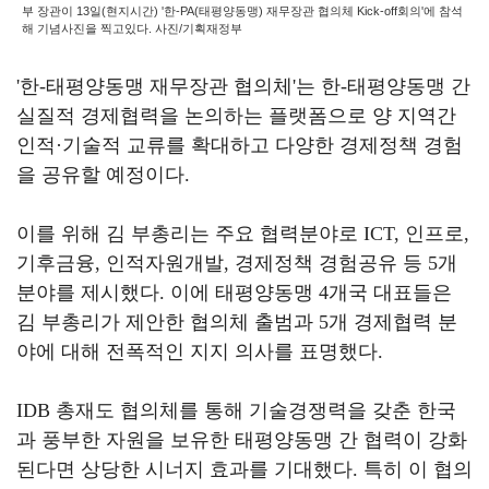
부 장관이 13일(현지시간) '한-PA(태평양동맹) 재무장관 협의체 Kick-off회의'에 참석
해 기념사진을 찍고있다. 사진/기획재정부
'
한
-
태평양동맹 재무장관 협의체
'
는 한
-
태평양동맹 간
실질적 경제협력을 논의하는 플랫폼으로 양 지역간
인적
·
기술적 교류를 확대하고 다양한 경제정책 경험
을 공유할 예정이다
.
이를 위해 김 부총리는 주요 협력분야로
ICT,
인프로
,
기후금융
,
인적자원개발
,
경제정책 경험공유 등
5
개
분야를 제시했다
.
이에 태평양동맹
4
개국 대표들은
김 부총리가 제안한 협의체 출범과
5
개 경제협력 분
야에 대해 전폭적인 지지 의사를 표명했다
.
IDB
총재도 협의체를 통해 기술경쟁력을 갖춘 한국
과 풍부한 자원을 보유한 태평양동맹 간 협력이 강화
된다면 상당한 시너지 효과를 기대했다
.
특히 이 협의