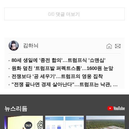
0/0
댓글 더보기
김하늬
80세 생일에 '종전 합의'…트럼프식 '쇼맨십'
원화 덮친 '트럼프발 퍼펙트스톰'…1600원 눈앞
전쟁보다 '공 세우기'…트럼프의 영웅 집착
"전쟁 끝나면 경제 살아난다"…트럼프는 낙관, 미국인은 싸늘
뉴스리듬