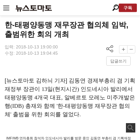
구독
한-태평양동맹 재무장관 협의체 임박,
출범위한 회의 개최
입력: 2018-10-13 19:00:00
수정: 2018-10-13 19:04:45
답글쓰기
[뉴스토마토 김하늬 기자]
김동연 경제부총리 겸 기획
재정부 장관이
13
일
(
현지시간
)
인도네시아 발리에서
태평양동맹
4
개국 대표
,
알베르토 모레노 미주개발은
행
(IDB)
총재와 함께
'
한
-
태평양동맹 재무장관 협의
체
'
출범을 위한 회의를 열었다
.
IMF/WB 연차총회 참석차 인도네시아 발리를 방문 중인 김동연 부총리 겸 기획재정