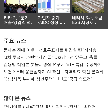
카카오, 2분기
가입자 증가
배터리 3사, 호남
매출·영업익 역대
·AIDC 성장…
ESS 시장서
최대…에이전트
SKT 2분기 성장
‘격돌’
AI 수익화 관건
본궤도
주요 뉴스
문제는 전대 이후…선호투표제로 뒤집힐 땐 '지지층
불복'
"1차 투표서 과반" "게임 끝"…호남대전 앞두고 '충돌'
김용범 책임론 봇물…경질 요구에 'ETF 특검' 주장까지
보건소부터 응급실까지 AI 확산…지역의료 혁신 본격화
"강남사옥 부지에 청년주택"…LH도 '공급 속도전'
많이 본 뉴스
(정기여론조사)②당심·호남, 김민석-정청래 '초접전'