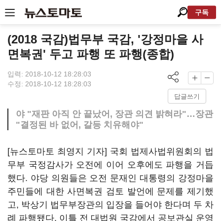
구독
(2018 국감)법무부 국감, '강정마을 사
면복권' 두고 파행 또 파행(종합)
입력: 2018-10-12 18:28:03
수정: 2018-10-12 18:28:03
답글쓰기
야 "재판 아직 안 끝났어, 장관 의견 밝혀라"…장관
"결정된 바 없어, 갈등 치유해야"
[뉴스토마토 최영지 기자] 국회 법제사법위원회의 법
무부 국정감사가 오전에 이어 오후에도 파행을 거듭
했다. 야당 의원들은 오전 문재인 대통령의 강정마을
주민들에 대한 사면복권 검토 발언에 문제를 제기했
고, 박상기 법무부장관의 입장을 들어야 한다며 두 차
례 파행됐다. 이틀 전 대법원 국감에서 공보관실 운영