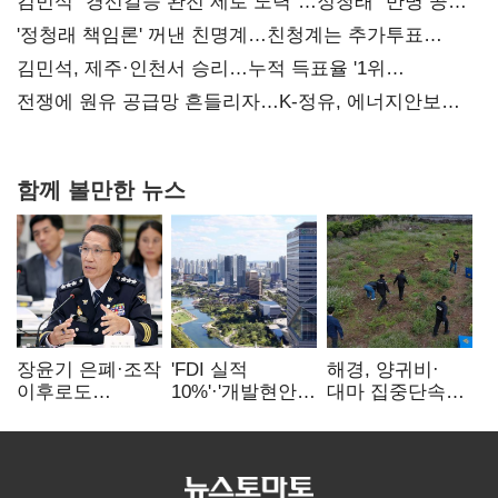
김민석 "경선갈등 완전 제로 노력"…정청래 "반명 공세
사과부터"
'정청래 책임론' 꺼낸 친명계…친청계는 추가투표
때리기
김민석, 제주·인천서 승리…누적 득표율 '1위
탈환'(종합)
전쟁에 원유 공급망 흔들리자…K-정유, 에너지안보
핵심으로 재부상
함께 볼만한 뉴스
장윤기 은폐·조작
'FDI 실적
해경, 양귀비·
이후로도
10%'·'개발현안
대마 집중단속…
정보유출·
산적'…
4개월 동안
내부비위…경찰
인천경제청장
249명 검거
신뢰는 어디에
구원투수 찾기