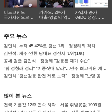
비트코인도
카카오, 2분기
가입자 증가
국가자산으로…'
매출·영업익 역대
·AIDC 성장…
보관·평가·처분'
최대…에이전트
SKT 2분기 성장
기준은 숙제
AI 수익화 관건
본궤도
주요 뉴스
김민석, 누적 45.42%로 경선 1위…정청래와 격차
0.86%p(2보)
김민석, 제주·인천 당대표 경선서 '1위'(1보)
공세 멈춘 김민석…정청래 "갈등은 제가 수습"
"팀 정청래 정리" "이중잣대 말라"…민주 최고위원 계파
다툼 격화
김민석 "경선갈등 완전 제로 노력"…정청래 "반명 공세
사과부터"
많이 본 뉴스
전국 기름값 12주 연속 하락…서울 휘발윳값 1909원