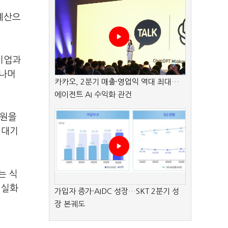
예산으
기업과
 나머
카카오, 2분기 매출·영업익 역대 최대…
에이전트 AI 수익화 관건
원을
대기
는 식
내실화
가입자 증가·AIDC 성장…SKT 2분기 성
장 본궤도