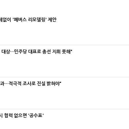
데없이 '폐버스 리모델링' 제안
택' 대상…민주당 대표로 총선 지휘 못해"
사과…적극적 조사로 진실 밝혀야"
 협력 없으면 '공수표'