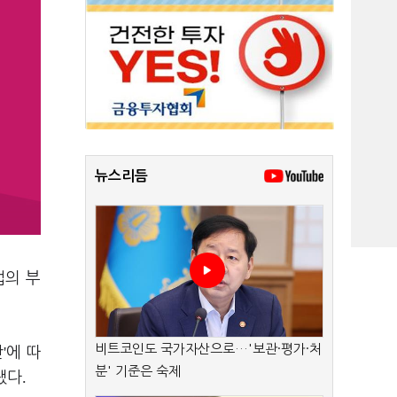
뉴스리듬
업의 부
비트코인도 국가자산으로…'보관·평가·처
'
산
에 따
분' 기준은 숙제
.
됐다