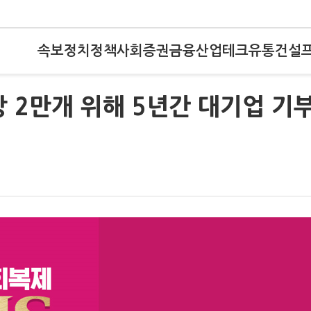
속보
정치
정책
사회
증권
금융
산업
테크
유통
건설
장 2만개 위해 5년간 대기업 기