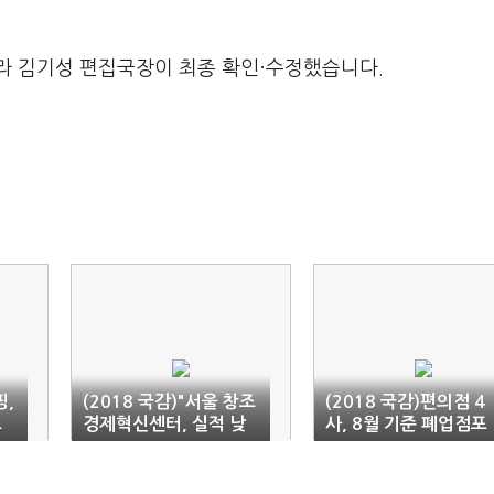
라 김기성 편집국장이 최종 확인·수정했습니다.
핑,
(2018 국감)"서울 창조
(2018 국감)편의점 4
표
경제혁신센터, 실적 낮
사, 8월 기준 폐업점포
고
은데 국비지원 가장 많
1900개
아"