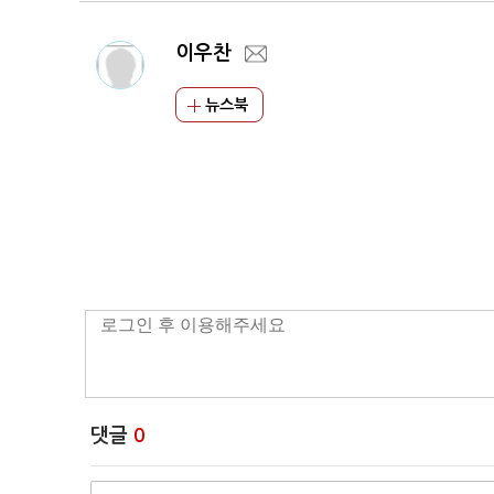
이우찬
뉴스북
댓글
0