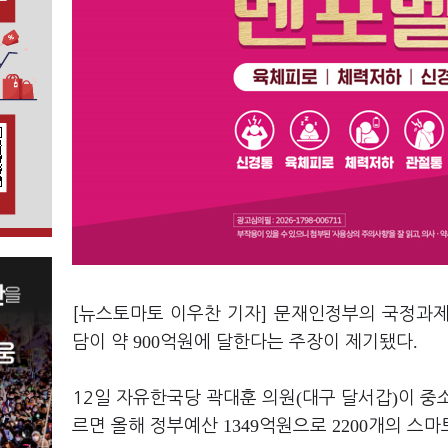
[뉴스토마토 이우찬 기자] 문재인정부의 국정과
900
.
담이 약
억원에 달한다는 주장이 제기됐다
(
)
12일 자유한국당 곽대훈 의원
대구 달서갑
이 중
1349
2200
르면 올해 정부예산
억원으로
개의 스마