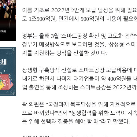
2
이를 기초로 2022년
만개 보급 달성을 위해 필
1
900
,
900
로
조
억원
민간에서
억원의 비용이 필요
3
'
'
정부는 올해
월
스마트공장 확산 및 고도화 전략
, '
정부가 매칭방식으로 보급하던 것을
상생형 스마
.
지를 지원하는 방식을 신설한 것이다
상생형 구축방식 신설로 스마트공장 보급비용에 
400
내기로 하면서 나머지 대기업들이 약
억원을 내
업 출연을 통해 조성하는 스마트공장은 2022년
"
곽 의원은
국정과제 목표달성을 위해 자율적으로 
"
"
으로 바뀌었다
면서
상생협력을 위한 노력이 지
"
.
를 위해 선택과 집중을 해야 할 때
라고 말했다