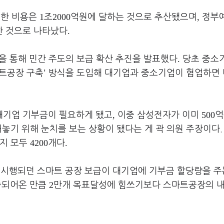
1
2000
,
요한 비용은
조
억원에 달하는 것으로 추산됐으며
정부
.
한 것으로 나타났다
.
을 통해 민간 주도의 보급 확산 추진을 발표했다
당초 중소
트공장 구축'
방식을 도입해 대기업과 중소기업이 협업하면
,
500
대기업 기부금이 필요하게 됐고
이중 삼성전자가 이미
억
놓기 위해 눈치를 보는 상황이 됐다는 게 곽 의원 주장이다.
4200
.
까지 모두
개다
시행되던 스마트 공장 보급이 대기업에 기부금 할당량을 주
2
속되어온 만큼
만개 목표달성에 힘쓰기보다 스마트공장의 