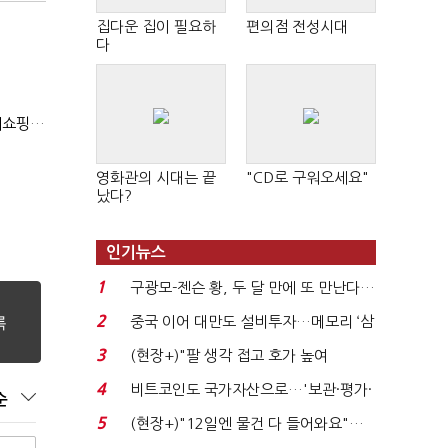
집다운 집이 필요하
편의점 전성시대
다
(2020 국감)4년연속 국감 나온 한성숙 "구글쇼핑과 네이버쇼핑 건은 달라"
영화관의 시대는 끝
"CD로 구워오세요"
났다?
인기뉴스
1
구광모-젠슨 황, 두 달 만에 또 만난다…
로봇·AI 등 논...
2
중국 이어 대만도 설비투자…메모리 ‘삼
국전쟁’
3
(현장+)"팔 생각 접고 호가 높여
요"…'덜 똘똘한 한 채' 20...
4
비트코인도 국가자산으로…'보관·평가·
순
처분' 기준은 ...
5
(현장+)"12일엔 물건 다 들어와요"…