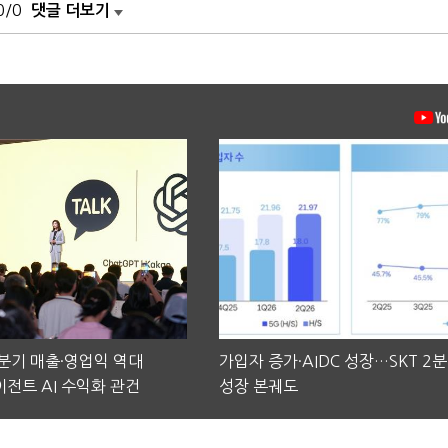
0/0
댓글 더보기
2분기 매출·영업익 역대
가입자 증가·AIDC 성장…SKT 2
전트 AI 수익화 관건
성장 본궤도