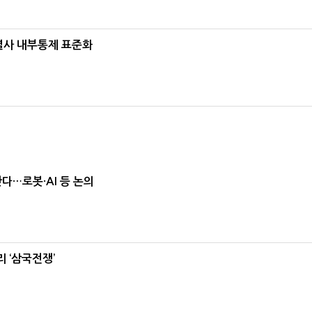
계열사 내부통제 표준화
난다…로봇·AI 등 논의
 ‘삼국전쟁’