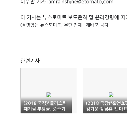
이우찬 기자 iamrainshine@etomato.com
이 기사는 뉴스토마토 보도준칙 및 윤리강령에 따
ⓒ 맛있는 뉴스토마토, 무단 전재 - 재배포 금지
관련기사
(2018 국감)"플라스틱
(2018 국감)"홈앤쇼
폐기물 부담금, 중소기
김기문·강남훈 전 대
업에 750억원 추가 부
배임행위 발견하고도 
담"
의 누락"