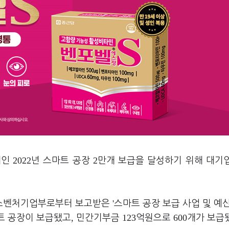
2022
2
제인
년 스마트 공장
만개 보급을 달성하기 위해 대기
'
소벤처기업부로부터 보고받은
스마트 공장 보급 사업 및 예
,
123
600
트 공장이 보급됐고
민간기부금
억원으로
개가 보급