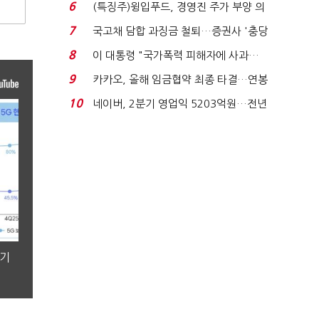
빈 매대 채우며 문 연 ...
6
(특징주)윙입푸드, 경영진 주가 부양 의
지에 상한가...
7
국고채 담합 과징금 철퇴…증권사 '충당
금 폭탄' 우려...
8
이 대통령 "국가폭력 피해자에 사과…
적극적 조사로 진...
9
카카오, 올해 임금협약 최종 타결…연봉
6.3% 인상·격려...
10
네이버, 2분기 영업익 5203억원…전년
비 0.2% 감소...
분기