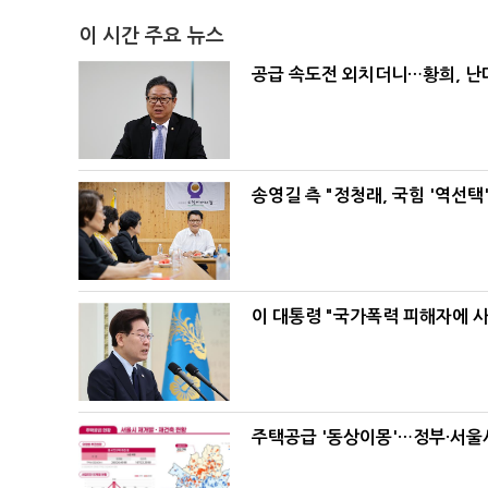
이 시간 주요 뉴스
공급 속도전 외치더니…황희, 난
송영길 측 "정청래, 국힘 '역선
이 대통령 "국가폭력 피해자에 
주택공급 '동상이몽'…정부·서울시