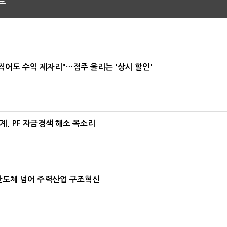
도
 찍어도 수익 제자리"…점주 울리는 '상시 할인'
, PF 자금경색 해소 목소리
…반도체 넘어 주력산업 구조혁신