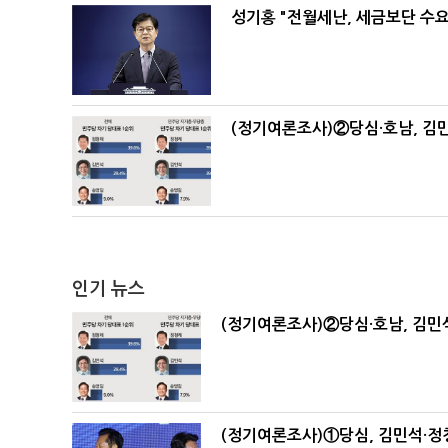
성기홍 "전월세난, 세금보단 수요
(정기여론조사)②당심·호남, 김민
인기 뉴스
(정기여론조사)②당심·호남, 김민석
(정기여론조사)①당심, 김민석·정청