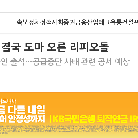
속보
정치
정책
사회
증권
금융
산업
테크
유통
건설
…결국 도마 오른 리피오돌
증인 출석…공급중단 사태 관련 공세 예상