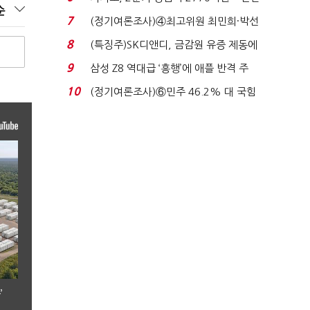
순
비 36% 증가...
7
(정기여론조사)④최고위원 최민희·박선
원 '양강'…서미...
8
(특징주)SK디앤디, 금감원 유증 제동에
장 초반 상한가...
9
삼성 Z8 역대급 ‘흥행’에 애플 반격 주
목…9월 ‘폴...
10
(정기여론조사)⑥민주 46.2% 대 국힘
31.0%…오차범위 밖 ...
’