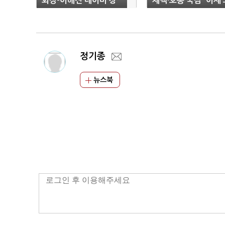
회장-이해진 네이버 창
채택·호통 국감' 이제 
업주 소환
만
정기종
뉴스북