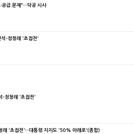
·공급 문제"…닥공 시사
석-정청래 '초접전'
-정청래 '초접전'
래 '초접전'…대통령 지지도 '50% 아래로'(종합)