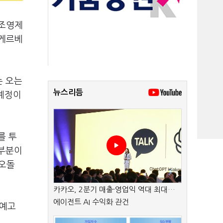
 조영제
 게르베
는 오는
뉴스리듬
 예정이
를 투
대부분이
피오돌
카카오, 2분기 매출·영업익 역대 최대…
에이전트 AI 수익화 관건
 예고