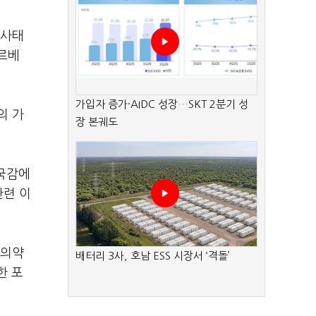
 사태
르베
가입자 증가·AIDC 성장…SKT 2분기 성
의 가
장 본궤도
 국감에
관련 이
벌의약
배터리 3사, 호남 ESS 시장서 ‘격돌’
한 포