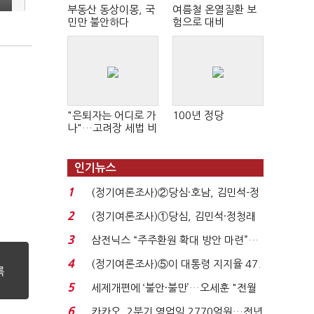
부동산 동상이몽, 국
여름철 온열질환 보
민만 불안하다
험으로 대비
"은퇴자는 어디로 가
100년 정당
나"…고려장 세법 비
판 확산
인기뉴스
1
(정기여론조사)②당심·호남, 김민석-정
청래 '초접전'...
2
(정기여론조사)①당심, 김민석·정청래
'초접전'…대통령 ...
3
삼전닉스 “주주환원 확대 방안 마련”…
로이터에 성명...
4
(정기여론조사)⑤이 대통령 지지율 47.
7%…일주일 만에 ...
5
세제개편에 ‘불안·불만’…오세훈 "전월
세 구하기 더 ...
6
카카오, 2분기 영업익 2770억원…전년