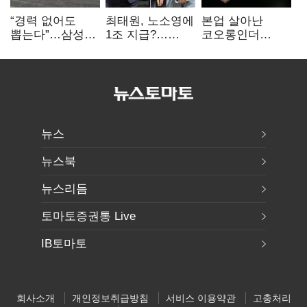
“경력 없어도
최태원, 노소영에
본업 살아난
뽑는다”…삼성
1조 지급?…
코오롱인더
·TSMC, 미
재상고 여부 주목
·HS효성…AI·
반도체 인재
배터리 소재로
쟁탈전
보폭 확대
뉴스
뉴스북
뉴스리듬
토마토증권통 Live
IB토마토
회사소개
개인정보취급방침
서비스 이용약관
고충처리