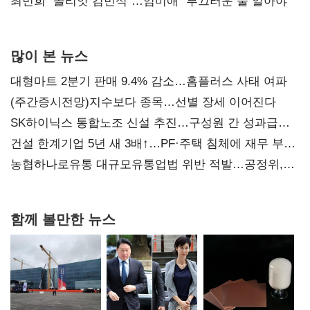
최민희 "골리앗 김민석"…임미애 "부끄러운 줄 알아야"
많이 본 뉴스
대형마트 2분기 판매 9.4% 감소…홈플러스 사태 여파
(주간증시전망)지수보다 종목…선별 장세 이어진다
SK하이닉스 통합노조 신설 추진…구성원 간 성과급
불만 확산
건설 한계기업 5년 새 3배↑…PF·주택 침체에 재무 부담
확대
농협하나로유통 대규모유통업법 위반 적발…공정위,
과징금 4억6200만원 부과
함께 볼만한 뉴스