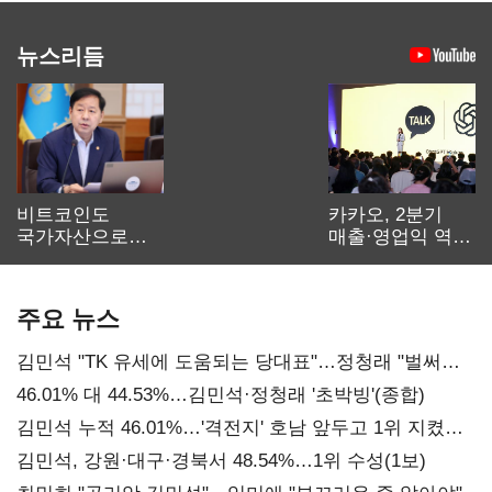
뉴스리듬
비트코인도
카카오, 2분기
국가자산으로…'
매출·영업익 역대
보관·평가·처분'
최대…에이전트
기준은 숙제
AI 수익화 관건
주요 뉴스
김민석 "TK 유세에 도움되는 당대표"…정청래 "벌써
대표된 양 당직 배분"
46.01% 대 44.53%…김민석·정청래 '초박빙'(종합)
김민석 누적 46.01%…'격전지' 호남 앞두고 1위 지켰다
(2보)
김민석, 강원·대구·경북서 48.54%…1위 수성(1보)