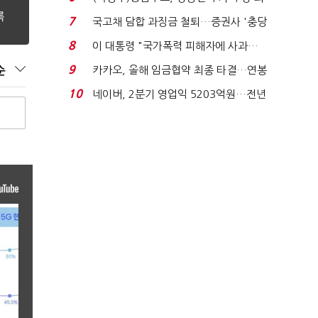
지에 상한가...
7
국고채 담합 과징금 철퇴…증권사 '충당
금 폭탄' 우려...
8
이 대통령 "국가폭력 피해자에 사과…
적극적 조사로 진...
9
카카오, 올해 임금협약 최종 타결…연봉
순
6.3% 인상·격려...
10
네이버, 2분기 영업익 5203억원…전년
비 0.2% 감소...