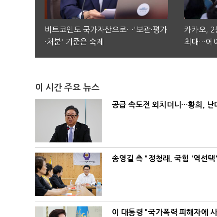
비트코인도 국가자산으로…'보관·평가
카카오, 
·처분' 기준은 숙제
최대…에이
이 시간 주요 뉴스
공급 속도전 외치더니…황희, 난
송영길 측 "정청래, 국힘 '역선
이 대통령 "국가폭력 피해자에 