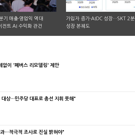
2분기 매출·영업익 역대
가입자 증가·AIDC 성장…SKT 2
전트 AI 수익화 관건
성장 본궤도
데없이 '폐버스 리모델링' 제안
택' 대상…민주당 대표로 총선 지휘 못해"
사과…적극적 조사로 진실 밝혀야"