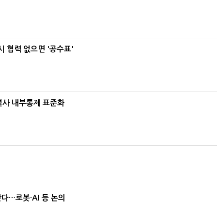
 협력 없으면 '공수표'
계열사 내부통제 표준화
난다…로봇·AI 등 논의