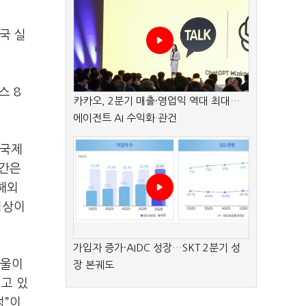
국 실
스 8
카카오, 2분기 매출·영업익 역대 최대…
에이전트 AI 수익화 관건
 국제
기간은
해외
이상이
가입자 증가·AIDC 성장…SKT 2분기 성
서울이
장 본궤도
고 있
정”이