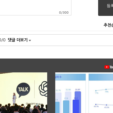
0
/
300
추천
0/0
댓글 더보기