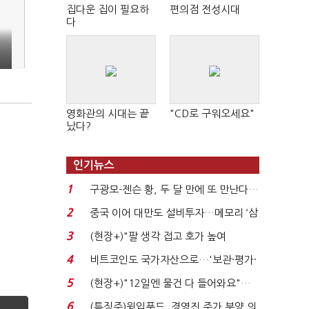
집다운 집이 필요하
편의점 전성시대
다
영화관의 시대는 끝
"CD로 구워오세요"
났다?
인기뉴스
1
구광모-젠슨 황, 두 달 만에 또 만난다…
로봇·AI 등 논...
2
중국 이어 대만도 설비투자…메모리 ‘삼
국전쟁’
3
(현장+)"팔 생각 접고 호가 높여
요"…'덜 똘똘한 한 채' 20...
4
비트코인도 국가자산으로…'보관·평가·
처분' 기준은 ...
5
(현장+)"12일엔 물건 다 들어와요"…
빈 매대 채우며 문 연 ...
6
(특징주)윙입푸드, 경영진 주가 부양 의