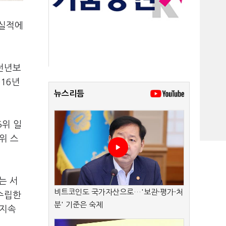
 실적에
 전년보
016년
뉴스리듬
5위 일
0위 스
는 서
비트코인도 국가자산으로…'보관·평가·처
 수립한
분' 기준은 숙제
 지속