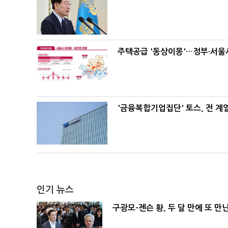
주택공급 '동상이몽'…정부·서울시
'금융복합기업집단' 토스, 전 
인기 뉴스
구광모-젠슨 황, 두 달 만에 또 만