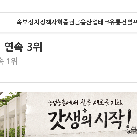
속보
정치
정책
사회
증권
금융
산업
테크
유통
건설
 연속 3위
속 1위