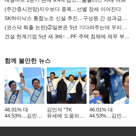
대형마트 2분기 판매 9.4% 감소…홈플러스 사태 여파
(주간증시전망)지수보다 종목…선별 장세 이어진다
SK하이닉스 통합노조 신설 추진…구성원 간 성과급
불만 확산
(코스닥 퇴출 논란)②일본은 5년 기다려주는데 우리는
당장 퇴출?…시간만으론 부족한 코스닥 구하기
건설 한계기업 5년 새 3배↑…PF·주택 침체에 재무 부담
확대
함께 볼만한 뉴스
46.01% 대
김민석 "TK
46.01% 대
44.53%…김민석·
유세에 도움되는
44.53%…김민석·
정청래
당대표"…정청래
정청래
'초박빙'(종합
"벌써 대표된 양
'초박빙'(종합)
2보)
당직 배분"