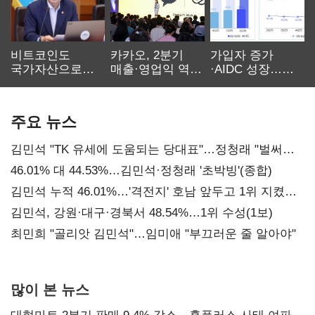
비트코인도
카카오, 2분기
가입자 증가
국가자산으로…'
매출·영업익 역대
·AIDC 성장…
보관·평가·처분'
최대…에이전트
SKT 2분기 성장
기준은 숙제
AI 수익화 관건
본궤도
주요 뉴스
김민석 "TK 유세에 도움되는 당대표"…정청래 "벌써
대표된 양 당직 배분"
46.01% 대 44.53%…김민석·정청래 '초박빙'(종합)
김민석 누적 46.01%…'격전지' 호남 앞두고 1위 지켰다
(2보)
김민석, 강원·대구·경북서 48.54%…1위 수성(1보)
최민희 "골리앗 김민석"…임미애 "부끄러운 줄 알아야"
많이 본 뉴스