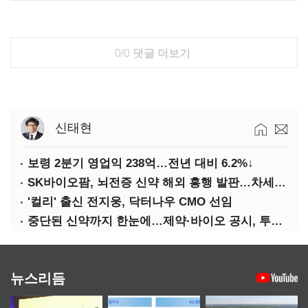
0/0
댓글 더보기
신태현
보령 2분기 영업익 238억…전년 대비 6.2%↓
SK바이오팜, 뇌전증 신약 해외 흥행 발판…차세대 신약 개발 속도
'컬리' 출신 전지웅, 닥터나우 CMO 선임
중단된 신약까지 한눈에…제약·바이오 공시, 투명해진다
뉴스리듬