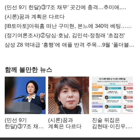
(민선 9기 한달)③'7조 채무' 곳간에 충격…추미애,
20년만에 '비상재정' 선언 승부수
(시론)꿈과 계획은 다르다
[IB토마토]아워홈 떠난 구미현, 본느에 340억 베팅…
가족 지배체제 구축
(정기여론조사)②당심·호남, 김민석-정청래 '초접전'
삼성 Z8 역대급 ‘흥행’에 애플 반격 주목…9월 ‘폴더블
대전’
함께 볼만한 뉴스
(민선 9기
(시론)꿈과
진술 뒤집은
한달)③'7조 채무'
계획은 다르다
김현태·이진우,
곳간에 충격…
박안수는 "국가에
추미애, 20년만에
헌신"…법정서