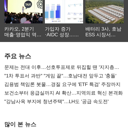
카카오, 2분기
가입자 증가
배터리 3사, 호남
매출·영업익 역대
·AIDC 성장…
ESS 시장서
최대…에이전트
SKT 2분기 성장
‘격돌’
AI 수익화 관건
본궤도
주요 뉴스
문제는 전대 이후…선호투표제로 뒤집힐 땐 '지지층
불복'
"1차 투표서 과반" "게임 끝"…호남대전 앞두고 '충돌'
김용범 책임론 봇물…경질 요구에 'ETF 특검' 주장까지
보건소부터 응급실까지 AI 확산…지역의료 혁신 본격화
"강남사옥 부지에 청년주택"…LH도 '공급 속도전'
많이 본 뉴스