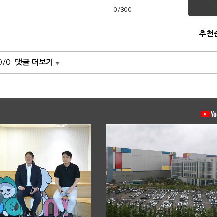
0
/
300
추천
0/0
댓글 더보기