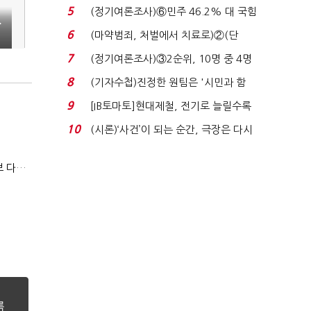
원 '양강'…서미...
5
(정기여론조사)⑥민주 46.2% 대 국힘
…
31.0%…오차범위 밖 ...
6
(마약범죄, 처벌에서 치료로)②(단
독)"마약은 전염병…여성...
7
(정기여론조사)③2순위, 10명 중 4명
'송영길'…정청래 '한 ...
8
(기자수첩)진정한 원팀은 '시민과 함
께'일 때 완성...
9
[IB토마토]현대제철, 전기로 늘릴수록
전기료 부담…저...
10
(시론)‘사건’이 되는 순간, 극장은 다시
살아난다...
'수출 역군'이 국내선 '찬밥'…업계 "바이오시밀러 인센티브 다각화 필요"