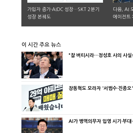
가입자 증가·AIDC 성장…SKT 2분기
다음, AI
성장 본궤도
에이전트 
이 시간 주요 뉴스
"잘 버티시라…정성호 사의 사실상
장동혁도 모라자 '서범수·진종오
AI가 병역의무자 입영 시기·부대