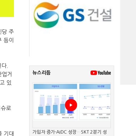
인당 주
구 등이
다.
뉴스리듬
산업거
고 있
이슈로
가입자 증가·AIDC 성장…SKT 2분기 성
을 기대