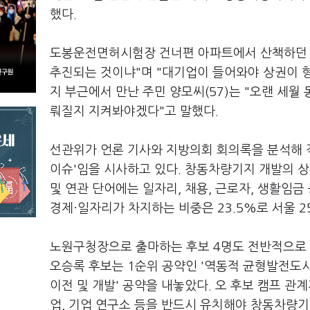
했다.
도봉운전면허시험장 건너편 아파트에서 산책하던 하
추진되는 것이냐"며 "대기업이 들어와야 상권이 
지 부근에서 만난 주민 양모씨(57)는 "오랜 세
뤄질지 지켜봐야겠다"고 말했다.
선관위가 언론 기사와 지방의회 회의록을 분석해 
이슈'임을 시사하고 있다. 창동차량기지 개발의 상
및 연관 단어에는 일자리, 채용, 근로자, 생활임금
경제·일자리가 차지하는 비중은 23.5%로 서울 2
노원구청장으로 출마하는 후보 4명도 전반적으로
오승록 후보는 1순위 공약인 '역동적 균형발전도
이전 및 개발' 공약을 내놓았다. 오 후보 캠프 관
업, 기업 연구소 등을 반드시 유치해야 창동차량