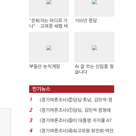
"은퇴자는 어디로 가
100년 정당
나"…고려장 세법 비
판 확산
부동산 눈치게임
AI 잘 쓰는 신입을 찾
습니다
인기뉴스
1
(정기여론조사)②당심·호남, 김민석-정
청래 '초접전'...
2
(정기여론조사)①당심, 김민석·정청래
'초접전'…대통령 ...
3
(정기여론조사)⑤이 대통령 지지율 47.
7%…일주일 만에 ...
4
(정기여론조사)④최고위원 최민희·박선