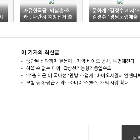
자유한국당 '외삼촌·조
문화계 "김경수 지지"
워
카', 나란히 지방선거 출
김경수 "경남도립예술
마 화제
단 설립" 화답
이 기자의 최신글
중단된 신약까지 한눈에…제약·바이오 공시, 투명해진다
참을 수 없는 더위, 갑상선기능항진증일수도
보험 등재·공급 계약…K-바이오·헬스, 해외 시장 확대