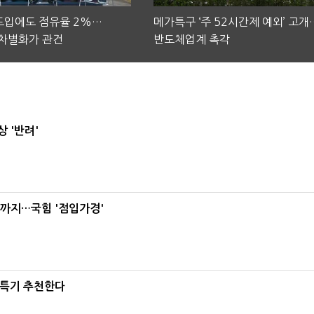
 도입에도 점유율 2%…
메가특구 ‘주 52시간제 예외’ 고개
차별화가 관건
반도체업계 촉각
 '반려'
'까지…국힘 '점입가경'
·특기 추천한다