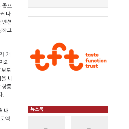
우 좋으
아레나
컨벤션
성하고
지 개
기지의
후보도
약을 내
"창동
.
뉴스북
을 내
"코엑