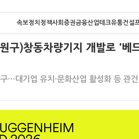
속보
정치
정책
사회
증권
금융
산업
테크
유통
건설
노원구)창동차량기지 개발로 '베
누구…대기업 유치·문화산업 활성화 등 관건