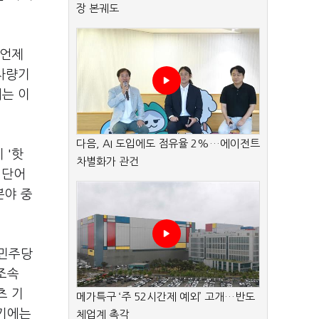
장 본궤도
 언제
차량기
에는 이
다음, AI 도입에도 점유율 2%…에이전트
 '핫
차별화가 관건
 단어
분야 중
어민주당
조속
츠 기
메가특구 ‘주 52시간제 예외’ 고개…반도
하기에는
체업계 촉각