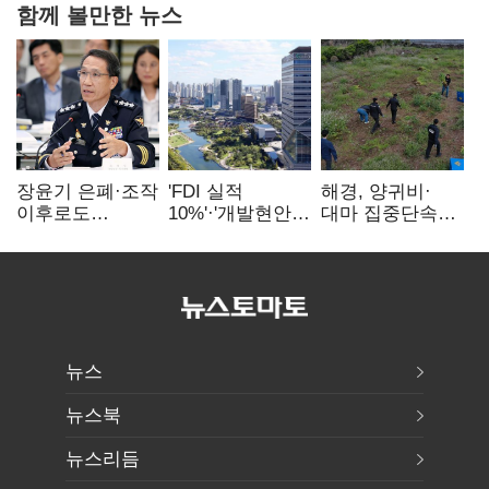
함께 볼만한 뉴스
장윤기 은폐·조작
'FDI 실적
해경, 양귀비·
이후로도
10%'·'개발현안
대마 집중단속…
정보유출·
산적'…
4개월 동안
내부비위…경찰
인천경제청장
249명 검거
신뢰는 어디에
구원투수 찾기
뉴스
뉴스북
뉴스리듬