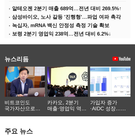
알테오젠 2분기 매출 689억…전년 대비 269.5%↑
삼성바이오, 노사 갈등 '진행형'…파업 여파 촉각
녹십자, mRNA 백신 안정성 측정 기술 확보
보령 2분기 영업익 238억…전년 대비 6.2%↓
뉴스리듬
비트코인도
카카오, 2분기
가입자 증가
국가자산으로…'
매출·영업익 역대
·AIDC 성장…
보관·평가·처분'
최대…에이전트
SKT 2분기 성장
기준은 숙제
AI 수익화 관건
본궤도
주요 뉴스