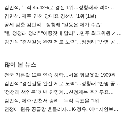
김민석, 누적 45.42%로 경선 1위…정청래와 격차
0.86%p(2보)
김민석, 제주·인천 당대표 경선서 '1위'(1보)
공세 멈춘 김민석…정청래 "갈등은 제가 수습"
"팀 정청래 정리" "이중잣대 말라"…민주 최고위원 계파
다툼 격화
김민석 "경선갈등 완전 제로 노력"…정청래 "반명 공세
사과부터"
많이 본 뉴스
전국 기름값 12주 연속 하락…서울 휘발윳값 1909원
김민석 "경선갈등 완전 제로 노력"…정청래 "반명 공세
사과부터"
'정청래 책임론' 꺼낸 친명계…친청계는 추가투표
때리기
김민석, 제주·인천서 승리…누적 득표율 '1위
탈환'(종합)
전쟁에 원유 공급망 흔들리자…K-정유, 에너지안보
핵심으로 재부상