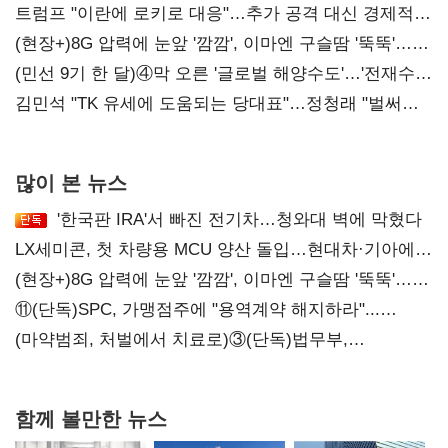
'하락'
트럼프 "이란에 로키로 대응"…추가 공격 대신 경제적
압박 시사
(현장+)8G 압력에 눈앞 '깜깜', 이마엔 구슬땀 '뚝뚝'…
화려한 에어쇼 뒤 땀방울
(민선 9기 한 달)④막 오른 '글로벌 해양수도'…'전재수
리더십' 시험대
김민석 "TK 유세에 도움되는 당대표"…정청래 "벌써
대표된 양 당직 배분"
많이 본 뉴스
'한국판 IRA'서 빠진 전기차…청와대 벽에 막혔다
LX세미콘, 첫 차량용 MCU 양산 돌입…현대차·기아에
공급
(현장+)8G 압력에 눈앞 '깜깜', 이마엔 구슬땀 '뚝뚝'…
화려한 에어쇼 뒤 땀방울
⑪(단독)SPC, 가맹점주에 "용역계약 해지하라"...
내팽개친 '사회적합의'
(마약범죄, 처벌에서 치료로)③(단독)법무부,
마약재활과 4곳→13곳 확대…'교정청' 밑그림
함께 볼만한 뉴스