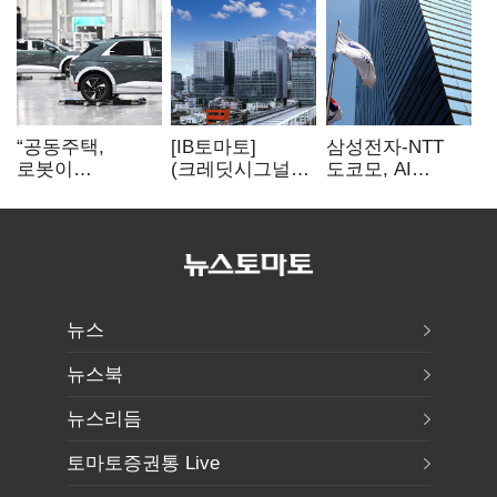
“공동주택,
[IB토마토]
삼성전자-NTT
로봇이
(크레딧시그널)
도코모, AI
발레파킹”…
대우건설, 실적
무선망 통신 품질
현대차그룹의
반등에도
최적화 기술 검증
주차 실험
재무부담…
순차입금 2조
뉴스
뉴스북
뉴스리듬
토마토증권통 Live