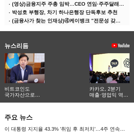
(영상)금융지주 주총 임박…CEO 연임·주주달래기 화두로
박성호 부행장, 차기 하나은행장 단독후보 추천
(금융사가 찾는 인재상)④케이뱅크 "전문성 갖고 협업 능숙한지 살필것"
뉴스리듬
비트코인도
카카오, 2분기
국가자산으로…'
매출·영업익 역대
보관·평가·처분'
최대…에이전트
기준은 숙제
AI 수익화 관건
주요 뉴스
이 대통령 지지율 43.3% '취임 후 최저치'…4주 연속