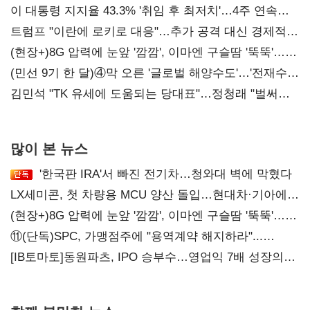
이 대통령 지지율 43.3% '취임 후 최저치'…4주 연속
'하락'
트럼프 "이란에 로키로 대응"…추가 공격 대신 경제적
압박 시사
(현장+)8G 압력에 눈앞 '깜깜', 이마엔 구슬땀 '뚝뚝'…
화려한 에어쇼 뒤 땀방울
(민선 9기 한 달)④막 오른 '글로벌 해양수도'…'전재수
리더십' 시험대
김민석 "TK 유세에 도움되는 당대표"…정청래 "벌써
대표된 양 당직 배분"
많이 본 뉴스
'한국판 IRA'서 빠진 전기차…청와대 벽에 막혔다
LX세미콘, 첫 차량용 MCU 양산 돌입…현대차·기아에
공급
(현장+)8G 압력에 눈앞 '깜깜', 이마엔 구슬땀 '뚝뚝'…
화려한 에어쇼 뒤 땀방울
⑪(단독)SPC, 가맹점주에 "용역계약 해지하라"...
내팽개친 '사회적합의'
[IB토마토]동원파츠, IPO 승부수…영업익 7배 성장의
이면은 고객 편중