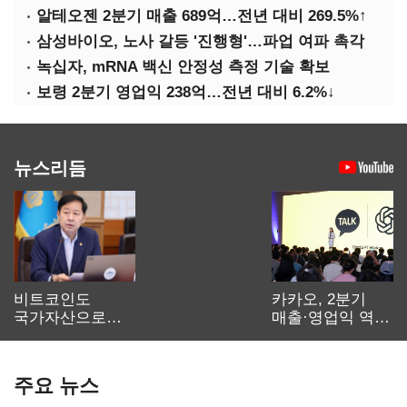
알테오젠 2분기 매출 689억…전년 대비 269.5%↑
삼성바이오, 노사 갈등 '진행형'…파업 여파 촉각
녹십자, mRNA 백신 안정성 측정 기술 확보
보령 2분기 영업익 238억…전년 대비 6.2%↓
뉴스리듬
비트코인도
카카오, 2분기
국가자산으로…'
매출·영업익 역대
보관·평가·처분'
최대…에이전트
기준은 숙제
AI 수익화 관건
주요 뉴스