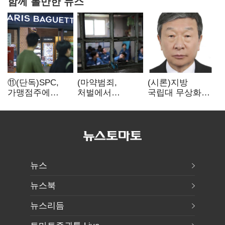
함께 볼만한 뉴스
⑪(단독)SPC,
(마약범죄,
(시론)지방
가맹점주에
처벌에서
국립대 무상화와
"용역계약
치료로)③(단독)
대학개혁
해지하라"...
법무부,
내팽개친
마약재활과 4곳
'사회적합의'
→13곳
확대…'교정청'
밑그림
뉴스
뉴스북
뉴스리듬