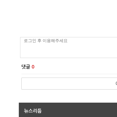
댓글
0
뉴스리듬