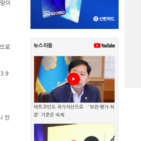
전망이
뉴스리듬
팎으로
3.9
비트코인도 국가자산으로…'보관·평가·처
분' 기준은 숙제
시 안