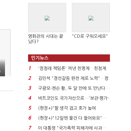
영화관의 시대는 끝
"CD로 구워오세요"
났다?
인기뉴스
1
'정청래 책임론' 꺼낸 친명계…친청계
음
는 추가투표 때리기...
2
김민석 "경선갈등 완전 제로 노력"…정
청래 "반명 공세 사...
3
구광모-젠슨 황, 두 달 만에 또 만난다…
로봇·AI 등 논...
4
비트코인도 국가자산으로…'보관·평가·
처분' 기준은 ...
5
(현장+)"팔 생각 접고 호가 높여
요"…'덜 똘똘한 한 채' 20...
6
(현장+)"12일엔 물건 다 들어와요"…
빈 매대 채우며 문 연 ...
7
이 대통령 "국가폭력 피해자에 사과…