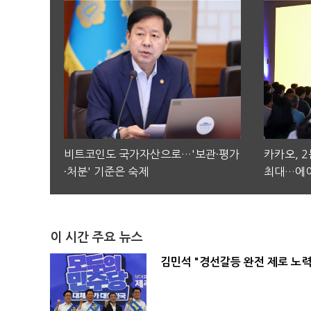
비트코인도 국가자산으로…'보관·평가
카카오, 
·처분' 기준은 숙제
최대…에이
이 시간 주요 뉴스
김민석 "경선갈등 완전 제로 노력