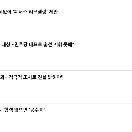
데없이 '폐버스 리모델링' 제안
택' 대상…민주당 대표로 총선 지휘 못해"
사과…적극적 조사로 진실 밝혀야"
 협력 없으면 '공수표'