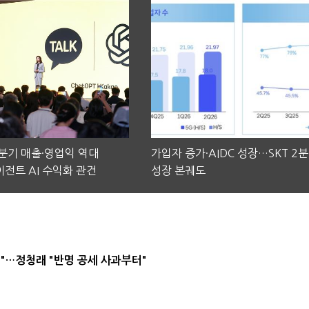
2분기 매출·영업익 역대
가입자 증가·AIDC 성장…SKT 2
전트 AI 수익화 관건
성장 본궤도
"…정청래 "반명 공세 사과부터"