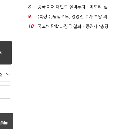
적극적 조사로 진...
8
중국 이어 대만도 설비투자…메모리 ‘삼
국전쟁’
9
(특징주)윙입푸드, 경영진 주가 부양 의
지에 상한가...
10
국고채 담합 과징금 철퇴…증권사 '충당
금 폭탄' 우려...
순