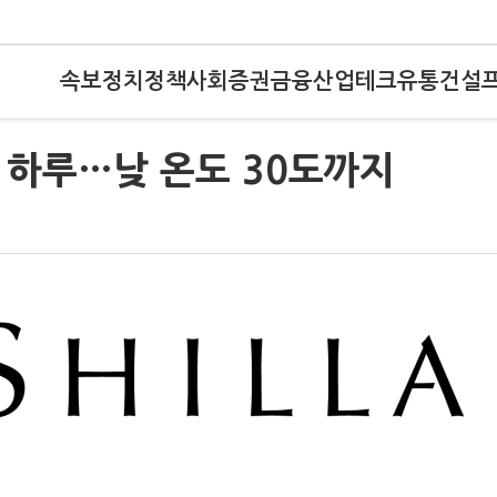
속보
정치
정책
사회
증권
금융
산업
테크
유통
건설
큰 하루…낮 온도 30도까지