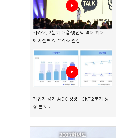
카카오, 2분기 매출·영업익 역대 최대…
에이전트 AI 수익화 관건
가입자 증가·AIDC 성장…SKT 2분기 성
장 본궤도