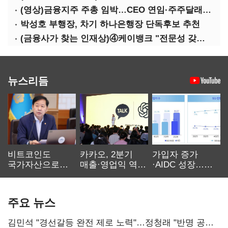
(영상)금융지주 주총 임박…CEO 연임·주주달래기 화두로
박성호 부행장, 차기 하나은행장 단독후보 추천
(금융사가 찾는 인재상)④케이뱅크 "전문성 갖고 협업 능숙한지 살필것"
뉴스리듬
비트코인도
카카오, 2분기
가입자 증가
국가자산으로…'
매출·영업익 역대
·AIDC 성장…
보관·평가·처분'
최대…에이전트
SKT 2분기 성장
기준은 숙제
AI 수익화 관건
본궤도
주요 뉴스
김민석 "경선갈등 완전 제로 노력"…정청래 "반명 공세