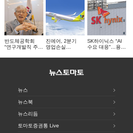
반도체공학회
진에어, 2분기
SK하이닉스 “AI
“연구개발직 주
영업손실
수요 대응”…용인
52시간제
731억…유가
·청주 팹에 54조
개선해야”
상승 여파
투자
뉴스
뉴스북
뉴스리듬
토마토증권통 Live