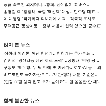
사과부터"
공급 속도전 외치더니…황희, 난데없이 '폐버스
리모델링' 제안
송영길 측 "정청래, 국힘 '역선택' 대상…민주당 대표로
총선 지휘 못해"
이 대통령 "국가폭력 피해자에 사과…적극적 조사로
진실 밝혀야"
주택공급 '동상이몽'…정부·서울시 협력 없으면 '공수표'
많이 본 뉴스
'정청래 책임론' 꺼낸 친명계…친청계는 추가투표
때리기
김민석 "경선갈등 완전 제로 노력"…정청래 "반명 공세
사과부터"
구광모-젠슨 황, 두 달 만에 또 만난다…로봇·AI 등 논의
비트코인도 국가자산으로…'보관·평가·처분' 기준은
숙제
(현장+)"팔 생각 접고 호가 높여요"…'덜 똘똘한 한 채'
20억 키맞추기
함께 볼만한 뉴스