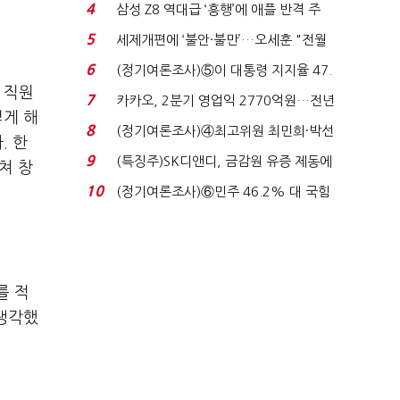
로이터에 성명...
4
삼성 Z8 역대급 ‘흥행’에 애플 반격 주
목…9월 ‘폴...
5
세제개편에 ‘불안·불만’…오세훈 "전월
세 구하기 더 ...
6
(정기여론조사)⑤이 대통령 지지율 47.
 직원
7%…일주일 만에 ...
7
카카오, 2분기 영업익 2770억원…전년
떻게 해
비 36% 증가...
8
(정기여론조사)④최고위원 최민희·박선
. 한
원 '양강'…서미...
9
(특징주)SK디앤디, 금감원 유증 제동에
쳐 창
장 초반 상한가...
10
(정기여론조사)⑥민주 46.2% 대 국힘
31.0%…오차범위 밖 ...
를 적
 생각했