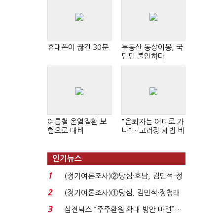
휴대폰이 끊긴 30분
부동산 동상이몽, 국
민만 불안하다
여름철 온열질환 보
"은퇴자는 어디로 가
험으로 대비
나"…고려장 세법 비
판 확산
인기뉴스
1
(정기여론조사)②당심·호남, 김민석-정
청래 '초접전'...
2
(정기여론조사)①당심, 김민석·정청래
'초접전'…대통령 ...
3
삼전닉스 “주주환원 확대 방안 마련”…