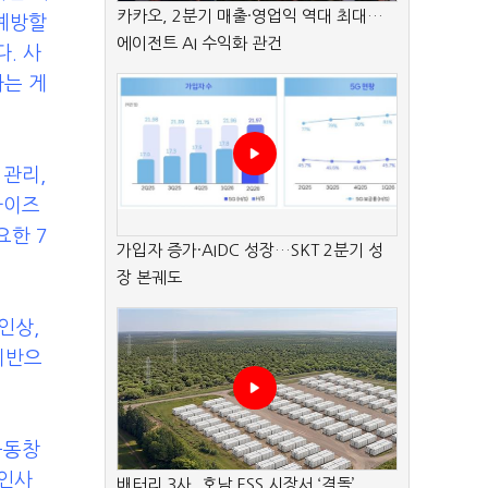
카카오, 2분기 매출·영업익 역대 최대…
 예방할
에이전트 AI 수익화 관건
. 사
라는 게
 관리,
차이즈
요한 7
가입자 증가·AIDC 성장…SKT 2분기 성
장 본궤도
인상,
기반으
공동창
 인사
배터리 3사, 호남 ESS 시장서 ‘격돌’