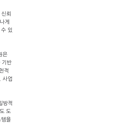
 신뢰
어나게
 수 있
원은
 기반
원천적
. 사업
 일방적
도 도
스템을