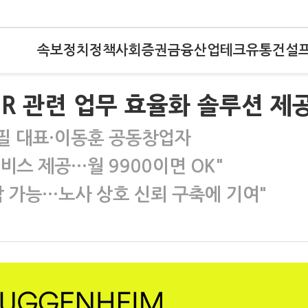
속보
정치
정책
사회
증권
금융
산업
테크
유통
건설
R 관련 업무 효율화 솔루션 제공
필 대표·이동훈 공동창업자
스 제공…월 9900이면 OK"
악 가능…노사 상호 신뢰 구축에 기여"