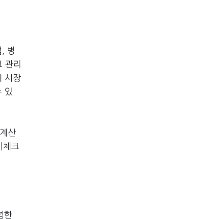
, 병
크 관리
데 시장
 있
 계산
이체크
렴한