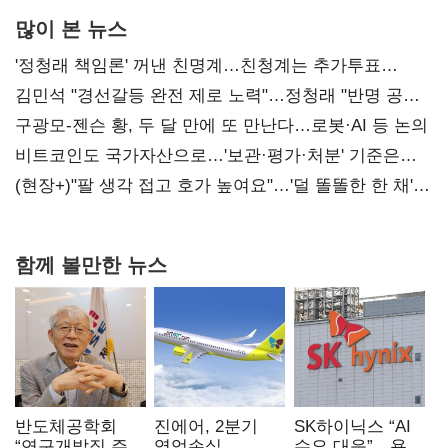
많이 본 뉴스
'정청래 책임론' 꺼낸 친명계…친청계는 추가투표
때리기
김민석 "경선갈등 완전 제로 노력"…정청래 "반명 공세
사과부터"
구광모-젠슨 황, 두 달 만에 또 만난다…로봇·AI 등 논의
비트코인도 국가자산으로…'보관·평가·처분' 기준은
숙제
(현장+)"팔 생각 접고 호가 높여요"…'덜 똘똘한 한 채'
20억 키맞추기
함께 볼만한 뉴스
반도체공학회
진에어, 2분기
SK하이닉스 “AI
“연구개발직 주
영업손실
수요 대응”…용인