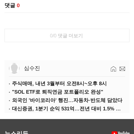
댓글
0
0/0
댓글 더보기
심수진
주식매매, 내년 3월부터 오전8시~오후 8시
"SOL ETF로 퇴직연금 포트폴리오 완성"
외국인 '바이코리아' 행진…자동차·반도체 담았다
대신증권, 1분기 순익 531억…전년 대비 1.5% 증가
뉴스리듬