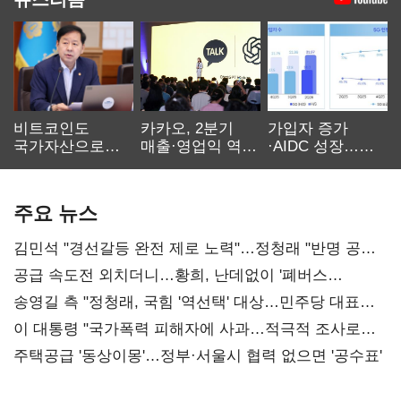
비트코인도
카카오, 2분기
가입자 증가
국가자산으로…'
매출·영업익 역대
·AIDC 성장…
보관·평가·처분'
최대…에이전트
SKT 2분기 성장
기준은 숙제
AI 수익화 관건
본궤도
주요 뉴스
김민석 "경선갈등 완전 제로 노력"…정청래 "반명 공세
사과부터"
공급 속도전 외치더니…황희, 난데없이 '폐버스
리모델링' 제안
송영길 측 "정청래, 국힘 '역선택' 대상…민주당 대표로
총선 지휘 못해"
이 대통령 "국가폭력 피해자에 사과…적극적 조사로
진실 밝혀야"
주택공급 '동상이몽'…정부·서울시 협력 없으면 '공수표'