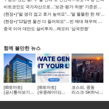
비트코인도 국가자산으로…'보관·평가·처분' 기준은
숙제
(현장+)"팔 생각 접고 호가 높여요"…'덜 똘똘한 한 채'
20억 키맞추기
(현장+)"12일엔 물건 다 들어와요"…빈 매대 채우며 문
연 홈플러스
중국 이어 대만도 설비투자…메모리 ‘삼국전쟁’
함께 볼만한 뉴스
[IB토마토]
[IB토마토]
코스피, 중동
(공시톺아보기)
(유증레이다)
리스크·SK하닉
수주 공시, 왜
툴젠, 조달액
5% 급락에
바로 매출로
3분의 1 토막…
뒷걸음
잡히지 않을까
특허소송