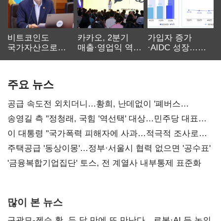
비트코인도
카카오, 2분기
가입자 증가
국가자산으로…'
매출·영업익 역대
·AIDC 성장…
보관·평가·처분'
최대…에이전트
SKT 2분기 성장
기준은 숙제
AI 수익화 관건
본궤도
주요 뉴스
공급 속도전 외치더니…황희, 난데없이 '폐버스
리모델링' 제안
송영길 측 "정청래, 국힘 '역선택' 대상…민주당 대표로
총선 지휘 못해"
이 대통령 "국가폭력 피해자에 사과…적극적 조사로
진실 밝혀야"
주택공급 '동상이몽'…정부·서울시 협력 없으면 '공수표'
'금융복합기업집단' 토스, 전 계열사 내부통제 표준화
많이 본 뉴스
구광모-젠슨 황, 두 달 만에 또 만난다…로봇·AI 등 논의