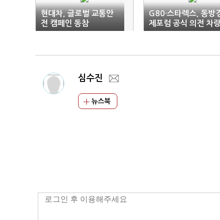
현대차, 글로벌 교통안
G80·스타렉스, 동방
전 캠페인 동참
제포럼 공식 의전 차
선정
심수진
뉴스북