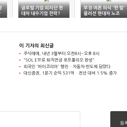
경
글로벌 기업 외치던 현
부정 여론 의식 '한 발'
량
대차 내수기업 전락?
물러선 현대차 노조
이 기자의 최신글
주식매매, 내년 3월부터 오전8시~오후 8시
"SOL ETF로 퇴직연금 포트폴리오 완성"
외국인 '바이코리아' 행진…자동차·반도체 담았다
대신증권, 1분기 순익 531억…전년 대비 1.5% 증가