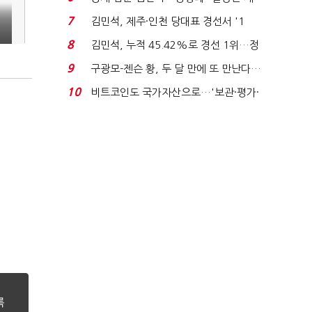
가 수습"
7
김민석, 제주·인천 당대표 경선서 '1
위'(1보)...
8
김민석, 누적 45.42%로 경선 1위…정
청래와 격차 0.86%p(...
9
구광모-젠슨 황, 두 달 만에 또 만난다…
로봇·AI 등 논...
10
비트코인도 국가자산으로…'보관·평가·
처분' 기준은 ...