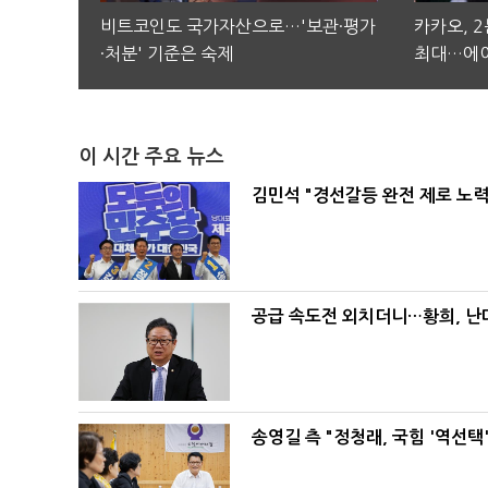
비트코인도 국가자산으로…'보관·평가
카카오, 
·처분' 기준은 숙제
최대…에이
이 시간 주요 뉴스
김민석 "경선갈등 완전 제로 노력
공급 속도전 외치더니…황희, 난
송영길 측 "정청래, 국힘 '역선