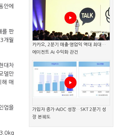
 동안에
대를 판
 3개월
카카오, 2분기 매출·영업익 역대 최대…
에이전트 AI 수익화 관건
 현대차
젤모델만
비해 매
라인업을
가입자 증가·AIDC 성장…SKT 2분기 성
장 본궤도
.0kg