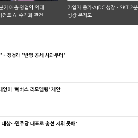
2분기 매출·영업익 역대
가입자 증가·AIDC 성장…SKT 2
전트 AI 수익화 관건
성장 본궤도
"…정청래 "반명 공세 사과부터"
데없이 '폐버스 리모델링' 제안
택' 대상…민주당 대표로 총선 지휘 못해"