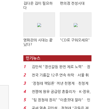
집다운 집이 필요하
편의점 전성시대
다
영화관의 시대는 끝
"CD로 구워오세요"
났다?
인기뉴스
1
김민석 "경선갈등 완전 제로 노력"…정
청래 "반명 공세 사...
2
전국 기름값 12주 연속 하락…서울 휘
발윳값 1909원...
3
'정청래 책임론' 꺼낸 친명계…친청계
는 추가투표 때리기...
4
전쟁에 원유 공급망 흔들리자…K-정유,
에너지안보 핵심...
5
"팀 정청래 정리" "이중잣대 말라"…민
주 최고위원 계파 다...
6
공세 멈춘 김민석…정청래 "갈등은 제