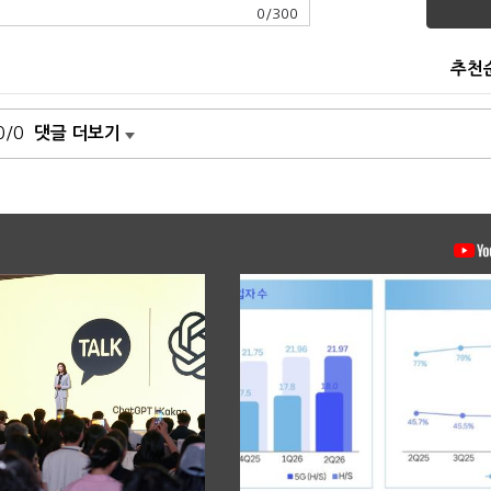
0
/
300
추천
0/0
댓글 더보기