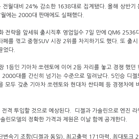
 전월대비 24% 감소한 1638대로 집계됐다. 올해 상반기
7월에는 2000대 판매에도 실패했다.
화 전략을 앞세워 출시직후 영업일수 7일 만에 QM6 2536
타페를 꺾고 중형SUV 시장 2위를 차지하기도 했다. 또 출시
끌었다.
장 1등인 기아차 쏘렌토에 이어 2등 자리를 놓고 경쟁 했던
 2000대를 간신히 넘기는 수준으로 밀려났다. 5인승 디
을 모두 갖춘 기아차 쏘렌토와 현대차 싼타페 등 경쟁차에 
 전격 투입할 것으로 예상된다. 디젤과 가솔린으로 엔진 
가솔린모델의 정확한 가격과 제원은 이날 함께 공개한다.
단변속기 조합(디젤과 동일), 최고출력 171마력, 최대토크 23