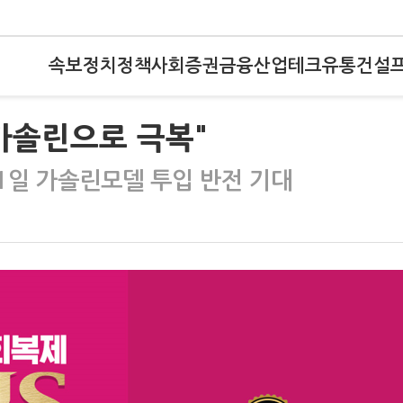
속보
정치
정책
사회
증권
금융
산업
테크
유통
건설
 가솔린으로 극복"
1일 가솔린모델 투입 반전 기대