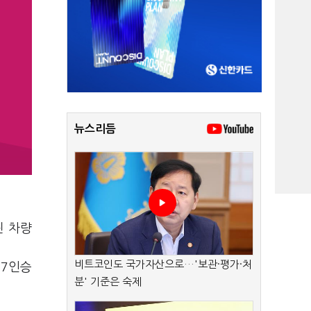
뉴스리듬
린 차량
비트코인도 국가자산으로…'보관·평가·처
·7인승
분' 기준은 숙제