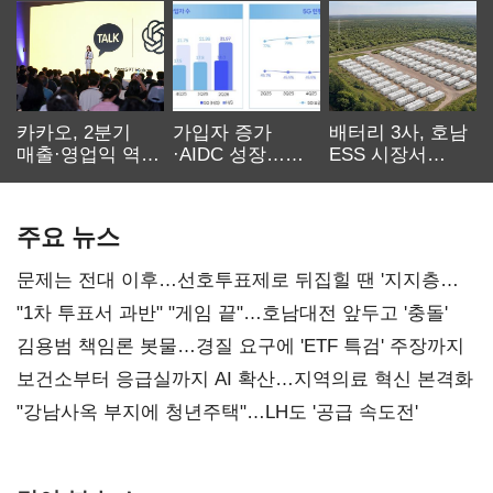
카카오, 2분기
가입자 증가
배터리 3사, 호남
매출·영업익 역대
·AIDC 성장…
ESS 시장서
최대…에이전트
SKT 2분기 성장
‘격돌’
AI 수익화 관건
본궤도
주요 뉴스
문제는 전대 이후…선호투표제로 뒤집힐 땐 '지지층
불복'
"1차 투표서 과반" "게임 끝"…호남대전 앞두고 '충돌'
김용범 책임론 봇물…경질 요구에 'ETF 특검' 주장까지
보건소부터 응급실까지 AI 확산…지역의료 혁신 본격화
"강남사옥 부지에 청년주택"…LH도 '공급 속도전'