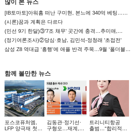
많이 본 뉴스
[IB토마토]아워홈 떠난 구미현, 본느에 340억 베팅…
가족 지배체제 구축
(시론)꿈과 계획은 다르다
(민선 9기 한달)③'7조 채무' 곳간에 충격…추미애,
20년만에 '비상재정' 선언 승부수
(정기여론조사)②당심·호남, 김민석-정청래 '초접전'
삼성 Z8 역대급 ‘흥행’에 애플 반격 주목…9월 ‘폴더블
대전’
함께 볼만한 뉴스
포스코퓨처엠,
김동관·정기선·
트리니티항공
LFP 양극재 첫
구형모…재계,
출범…“합리적
대규모 공급…
1980년대생
가격·기대 이상