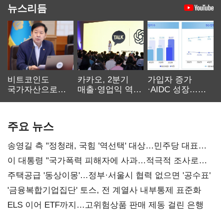
뉴스리듬
비트코인도
카카오, 2분기
가입자 증가
국가자산으로…'
매출·영업익 역대
·AIDC 성장…
보관·평가·처분'
최대…에이전트
SKT 2분기 성장
기준은 숙제
AI 수익화 관건
본궤도
주요 뉴스
송영길 측 "정청래, 국힘 '역선택' 대상…민주당 대표로
총선 지휘 못해"
이 대통령 "국가폭력 피해자에 사과…적극적 조사로
진실 밝혀야"
주택공급 '동상이몽'…정부·서울시 협력 없으면 '공수표'
'금융복합기업집단' 토스, 전 계열사 내부통제 표준화
ELS 이어 ETF까지…고위험상품 판매 제동 걸린 은행