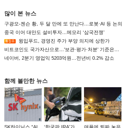
많이 본 뉴스
구광모-젠슨 황, 두 달 만에 또 만난다…로봇·AI 등 논의
중국 이어 대만도 설비투자…메모리 ‘삼국전쟁’
윙입푸드, 경영진 주가 부양 의지에 상한가
비트코인도 국가자산으로…'보관·평가·처분' 기준은
숙제
네이버, 2분기 영업익 5203억원…전년비 0.2% 감소
함께 볼만한 뉴스
SK하이닉스 “AI
‘한국판 IRA’가
애플에 퇴짜 놓은