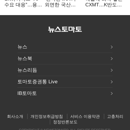
수요 대응”…용인
외면한 국산
CXMT…K반도체
·청주 팹에 54조
전기차…
협상력 ‘호재’
투자
실효성에 ‘의문’
뉴스
뉴스북
뉴스리듬
토마토증권통 Live
IB토마토
회사소개
개인정보취급방침
서비스 이용약관
고충처리
정정반론보도