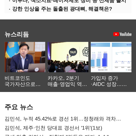
이루다, 색소치료·레이저제모 장비 등 신제품 출시
강한 인상을 주는 돌출된 광대뼈, 해결책은?
뉴스리듬
비트코인도
카카오, 2분기
가입자 증가
국가자산으로…'
매출·영업익 역대
·AIDC 성장…
보관·평가·처분'
최대…에이전트
SKT 2분기 성장
기준은 숙제
AI 수익화 관건
본궤도
주요 뉴스
김민석, 누적 45.42%로 경선 1위…정청래와 격차
0.86%p(2보)
김민석, 제주·인천 당대표 경선서 '1위'(1보)