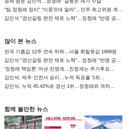
공세 멈춘 김민석…정청래 "갈등은 제가 수습"
"팀 정청래 정리" "이중잣대 말라"…민주 최고위원 계파
다툼 격화
김민석 "경선갈등 완전 제로 노력"…정청래 "반명 공세
사과부터"
많이 본 뉴스
전국 기름값 12주 연속 하락…서울 휘발윳값 1909원
김민석 "경선갈등 완전 제로 노력"…정청래 "반명 공세
사과부터"
'정청래 책임론' 꺼낸 친명계…친청계는 추가투표
때리기
김민석, 제주·인천서 승리…누적 득표율 '1위
탈환'(종합)
김민석, 누적 45.42%로 경선 1위…정청래와 격차
0.86%p(2보)
함께 볼만한 뉴스