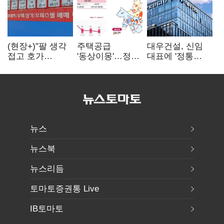
(현장+)"팔 생각
주택공급
대우건설, 신임
접고 호가
'동상이몽'…정부
대표에 '정통
높여요"…'덜
·서울시 협력
대우맨' 이강석
똘똘한 한 채'
없으면 '공수표'
부사장 내정
20억 키맞추기
뉴스
뉴스북
뉴스리듬
토마토증권통 Live
IB토마토