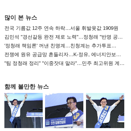
사과부터"
많이 본 뉴스
전국 기름값 12주 연속 하락…서울 휘발윳값 1909원
김민석 "경선갈등 완전 제로 노력"…정청래 "반명 공세
사과부터"
'정청래 책임론' 꺼낸 친명계…친청계는 추가투표
때리기
전쟁에 원유 공급망 흔들리자…K-정유, 에너지안보
핵심으로 재부상
"팀 정청래 정리" "이중잣대 말라"…민주 최고위원 계파
다툼 격화
함께 볼만한 뉴스