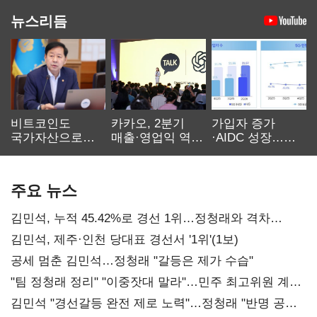
뉴스리듬
비트코인도
카카오, 2분기
가입자 증가
국가자산으로…'
매출·영업익 역대
·AIDC 성장…
보관·평가·처분'
최대…에이전트
SKT 2분기 성장
기준은 숙제
AI 수익화 관건
본궤도
주요 뉴스
김민석, 누적 45.42%로 경선 1위…정청래와 격차
0.86%p(2보)
김민석, 제주·인천 당대표 경선서 '1위'(1보)
공세 멈춘 김민석…정청래 "갈등은 제가 수습"
"팀 정청래 정리" "이중잣대 말라"…민주 최고위원 계파
다툼 격화
김민석 "경선갈등 완전 제로 노력"…정청래 "반명 공세