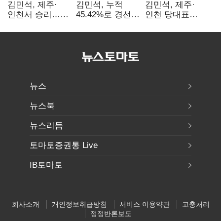
김민석, 제주·
김민석, 누적
김민석, 제주·
인천서 승리…
45.42%로 경선
인천 당대표
누적 득표율 '1위
1위…정청래와
경선서 '1위'(1보)
탈환'(종합)
격차
0.86%p(2보)
뉴스
뉴스북
뉴스리듬
토마토증권통 Live
IB토마토
회사소개
개인정보취급방침
서비스 이용약관
고충처리
정정반론보도