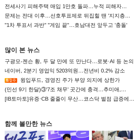
재건"
전세사기 피해주택 매입 1만호 돌파…누적 피해자
4만278명
문제는 전대 이후…선호투표제로 뒤집힐 땐 '지지층
불복'
"1차 투표서 과반" "게임 끝"…호남대전 앞두고 '충돌'
많이 본 뉴스
구광모-젠슨 황, 두 달 만에 또 만난다…로봇·AI 등 논의
네이버, 2분기 영업익 5203억원…전년비 0.2% 감소
윙입푸드, 경영진 주가 부양 의지에 상한가
(민선 9기 한달)③'7조 채무' 곳간에 충격…추미애,
20년만에 '비상재정' 선언 승부수
[IB토마토]유증·CB 줄줄이 무산…코스닥 벌점 급증에
상폐 압박
함께 볼만한 뉴스