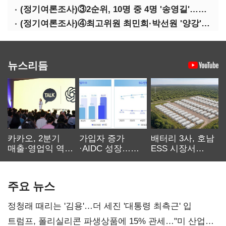
(정기여론조사)③2순위, 10명 중 4명 '송영길'…정청래 '한 자릿수'
(정기여론조사)④최고위원 최민희·박선원 '양강'…서미화·이성윤·임미애 뒤이어
뉴스리듬
카카오, 2분기
가입자 증가
배터리 3사, 호남
매출·영업익 역대
·AIDC 성장…
ESS 시장서
최대…에이전트
SKT 2분기 성장
‘격돌’
AI 수익화 관건
본궤도
주요 뉴스
정청래 때리는 '김용'…더 세진 '대통령 최측근' 입
트럼프, 폴리실리콘 파생상품에 15% 관세…"미 산업