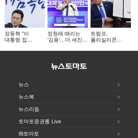
장동혁 "이
정청래 때리는
트럼프,
대통령 집
'김용'…더 세진
폴리실리콘
팔자마자 세금
'대통령 최측근'
파생상품에 15%
폭탄…'내로남불'"
입
관세…"미 산업
재건"
뉴스
뉴스북
뉴스리듬
토마토증권통 Live
IB토마토