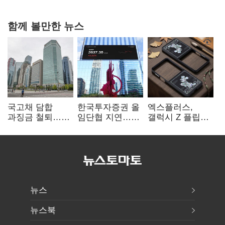
숙제
함께 볼만한 뉴스
국고채 담합
한국투자증권 올
엑스플러스,
과징금 철퇴…
임단협 지연…
갤럭시 Z 플립8·
증권사 '충당금
8월에도 미타결
폴드8 전용
폭탄' 우려
액세서리 출시
뉴스
뉴스북