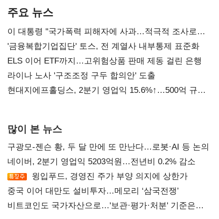
주요 뉴스
이 대통령 "국가폭력 피해자에 사과…적극적 조사로
진실 밝혀야"
'금융복합기업집단' 토스, 전 계열사 내부통제 표준화
ELS 이어 ETF까지…고위험상품 판매 제동 걸린 은행
라이나 노사 '구조조정 구두 합의안' 도출
현대지에프홀딩스, 2분기 영업익 15.6%↑…500억 규모
자사주 매입
많이 본 뉴스
구광모-젠슨 황, 두 달 만에 또 만난다…로봇·AI 등 논의
네이버, 2분기 영업익 5203억원…전년비 0.2% 감소
윙입푸드, 경영진 주가 부양 의지에 상한가
중국 이어 대만도 설비투자…메모리 ‘삼국전쟁’
비트코인도 국가자산으로…'보관·평가·처분' 기준은