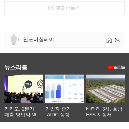
0/0
댓글 더보기
인포머셜페이
뉴스리듬
카카오, 2분기
가입자 증가
배터리 3사, 호남
매출·영업익 역대
·AIDC 성장…
ESS 시장서
최대…에이전트
SKT 2분기 성장
‘격돌’
AI 수익화 관건
본궤도