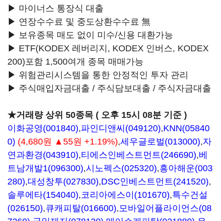
▶ 마이너스 통장식 대출
▶ 연장수수료 및 중도상환수수료 無
▶ 보유종목 매도 없이 미수/신용 대환가능
▶ ETF(KODEX 레버리지, KODEX 인버스, KODEX
200)포함 1,500여개 종목 매매가능
▶ 위험관리시스템을 통한 안정적인 투자 관리
▶ 주식매입자금대출 / 주식담보대출 / 주식자금대출
★거래량 상위 50종목 ( 오후 15시 08분 기준 )
이화공영(001840)
,
파인디앤씨(049120)
,
KNN(05840
0)
(4,680원 ▲55원 +1.19%)
,
세우글로벌(013000)
,
자
연과환경(043910)
,
티에스인베스트먼트(246690)
,
베
트남개발1(096300)
,
시노펙스(025320)
,
흥아해운(003
280)
,
대성창투(027830)
,
DSC인베스트먼트(241520)
,
솔루에타(154040)
,
코리아에스이(101670)
,
특수건설
(026150)
,
큐캐피탈(016600)
,
모바일어플라이언스(08