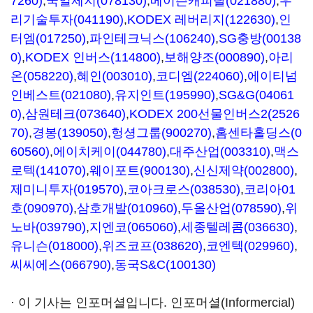
7260)
,
국일제지(078130)
,
메이슨캐피탈(021880)
,
우
리기술투자(041190)
,
KODEX 레버리지(122630)
,
인
터엠(017250)
,
파인테크닉스(106240)
,
SG충방(00138
0)
,
KODEX 인버스(114800)
,
보해양조(000890)
,
아리
온(058220)
,
혜인(003010)
,
코디엠(224060)
,
에이티넘
인베스트(021080)
,
유지인트(195990)
,
SG&G(04061
0)
,
삼원테크(073640)
,
KODEX 200선물인버스2(2526
70)
,
경봉(139050)
,
헝셩그룹(900270)
,
홈센타홀딩스(0
60560)
,
에이치케이(044780)
,
대주산업(003310)
,
맥스
로텍(141070)
,
웨이포트(900130)
,
신신제약(002800)
,
제미니투자(019570)
,
코아크로스(038530)
,
코리아01
호(090970)
,
삼호개발(010960)
,
두올산업(078590)
,
위
노바(039790)
,
지엔코(065060)
,
세종텔레콤(036630)
,
유니슨(018000)
,
위즈코프(038620)
,
코엔텍(029960)
,
씨씨에스(066790)
,
동국S&C(100130)
· 이 기사는 인포머셜입니다. 인포머셜(Informercial)