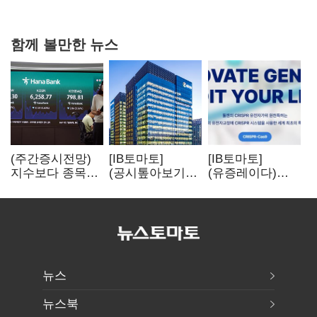
과징금 4억6200만원 부과
함께 볼만한 뉴스
(주간증시전망)
[IB토마토]
[IB토마토]
지수보다 종목…
(공시톺아보기)
(유증레이다)
선별 장세
수주 공시, 왜
툴젠, 조달액
이어진다
바로 매출로
3분의 1 토막…
잡히지 않을까
특허소송
비용부터 챙긴다
뉴스
뉴스북