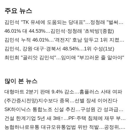
기준은 숙제
AI 수익화 관건
주요 뉴스
김민석 "TK 유세에 도움되는 당대표"…정청래 "벌써
대표된 양 당직 배분"
46.01% 대 44.53%…김민석·정청래 '초박빙'(종합)
김민석 누적 46.01%…'격전지' 호남 앞두고 1위 지켰다
(2보)
김민석, 강원·대구·경북서 48.54%…1위 수성(1보)
최민희 "골리앗 김민석"…임미애 "부끄러운 줄 알아야"
많이 본 뉴스
대형마트 2분기 판매 9.4% 감소…홈플러스 사태 여파
(주간증시전망)지수보다 종목…선별 장세 이어진다
SK하이닉스 통합노조 신설 추진…구성원 간 성과급
불만 확산
건설 한계기업 5년 새 3배↑…PF·주택 침체에 재무 부담
확대
농협하나로유통 대규모유통업법 위반 적발…공정위,