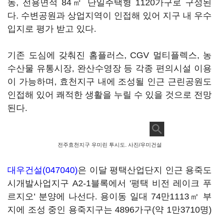
동, 전용면적 84㎡ 단일주택형 1120가구로 구성된
다. 수변공원과 상업지역이 인접해 있어 지구 내 우수
입지로 평가 받고 있다.
기존 도심에 갖춰진 홈플러스, CGV 멀티플렉스, 농
수산물 유통시장, 완산수영장 등 각종 편의시설 이용
이 가능하며, 효천지구 내에 조성될 인근 근린공원도
인접해 있어 쾌적한 생활을 누릴 수 있을 것으로 전망
된다.
전주효천지구 우미린 투시도. 사진/우미건설
대우건설(047040)
은 이달 평택산업단지 인근 용죽도
시개발사업지구 A2-1블록에서 '평택 비전 레이크 푸
르지오' 분양에 나선다. 용이동 일대 74만1113㎡ 부
지에 조성 중인 용죽지구는 4896가구(약 1만3710명)