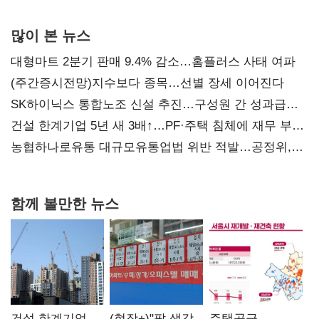
많이 본 뉴스
대형마트 2분기 판매 9.4% 감소…홈플러스 사태 여파
(주간증시전망)지수보다 종목…선별 장세 이어진다
SK하이닉스 통합노조 신설 추진…구성원 간 성과급
불만 확산
건설 한계기업 5년 새 3배↑…PF·주택 침체에 재무 부담
확대
농협하나로유통 대규모유통업법 위반 적발…공정위,
과징금 4억6200만원 부과
함께 볼만한 뉴스
건설 한계기업
(현장+)"팔 생각
주택공급