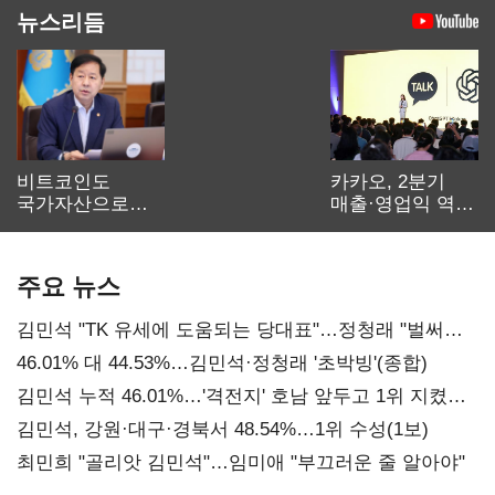
뉴스리듬
비트코인도
카카오, 2분기
국가자산으로…'
매출·영업익 역대
보관·평가·처분'
최대…에이전트
기준은 숙제
AI 수익화 관건
주요 뉴스
김민석 "TK 유세에 도움되는 당대표"…정청래 "벌써
대표된 양 당직 배분"
46.01% 대 44.53%…김민석·정청래 '초박빙'(종합)
김민석 누적 46.01%…'격전지' 호남 앞두고 1위 지켰다
(2보)
김민석, 강원·대구·경북서 48.54%…1위 수성(1보)
최민희 "골리앗 김민석"…임미애 "부끄러운 줄 알아야"