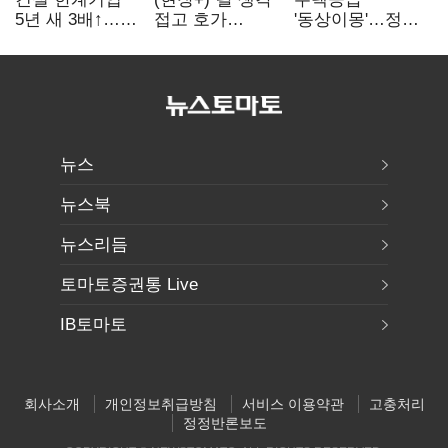
5년 새 3배↑…
접고 호가
'동상이몽'…정부
PF·주택 침체에
높여요"…'덜
·서울시 협력
재무 부담 확대
똘똘한 한 채'
없으면 '공수표'
20억 키맞추기
뉴스
뉴스북
뉴스리듬
토마토증권통 Live
IB토마토
회사소개
개인정보취급방침
서비스 이용약관
고충처리
정정반론보도