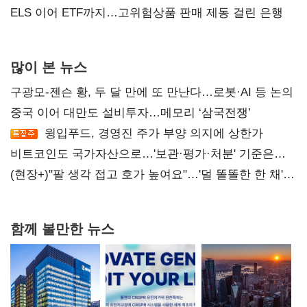
ELS 이어 ETF까지…고위험상품 판매 제동 걸린 은행
많이 본 뉴스
구광모-젠슨 황, 두 달 만에 또 만난다…로봇·AI 등 논의
중국 이어 대만도 설비투자…메모리 ‘삼국전쟁’
윙입푸드, 경영진 주가 부양 의지에 상한가
비트코인도 국가자산으로…'보관·평가·처분' 기준은
숙제
(현장+)"팔 생각 접고 호가 높여요"…'덜 똘똘한 한 채'
20억 키맞추기
함께 볼만한 뉴스