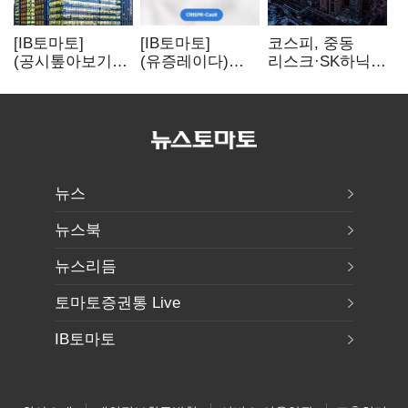
[IB토마토]
[IB토마토]
코스피, 중동
(공시톺아보기)
(유증레이다)
리스크·SK하닉
수주 공시, 왜
툴젠, 조달액
5% 급락에
바로 매출로
3분의 1 토막…
뒷걸음
잡히지 않을까
특허소송
비용부터 챙긴다
뉴스
뉴스북
뉴스리듬
토마토증권통 Live
IB토마토