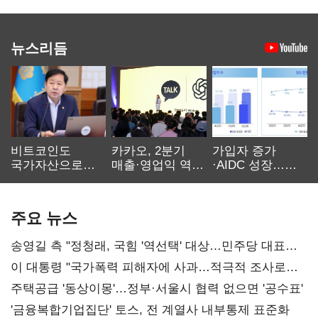
뉴스리듬
비트코인도
카카오, 2분기
가입자 증가
국가자산으로…'
매출·영업익 역대
·AIDC 성장…
보관·평가·처분'
최대…에이전트
SKT 2분기 성장
기준은 숙제
AI 수익화 관건
본궤도
주요 뉴스
송영길 측 "정청래, 국힘 '역선택' 대상…민주당 대표로
총선 지휘 못해"
이 대통령 "국가폭력 피해자에 사과…적극적 조사로
진실 밝혀야"
주택공급 '동상이몽'…정부·서울시 협력 없으면 '공수표'
'금융복합기업집단' 토스, 전 계열사 내부통제 표준화