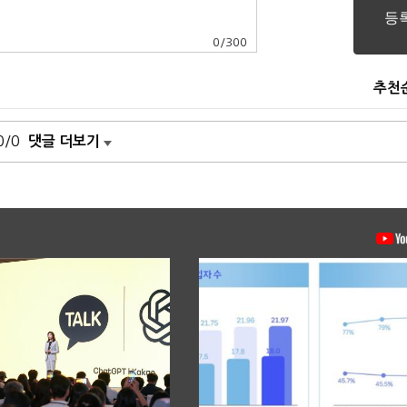
0
/
300
추천
0/0
댓글 더보기