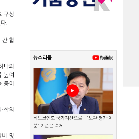
로 구성
다.
 간 협
뉴스리듬
▲하나의
를 높여
술 등이
의·합의
비트코인도 국가자산으로…'보관·평가·처
분' 기준은 숙제
장비 및