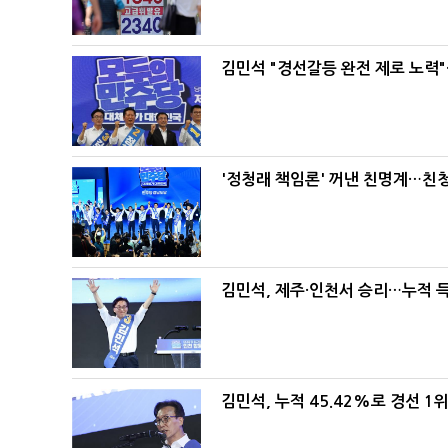
김민석 "경선갈등 완전 제로 노력"
'정청래 책임론' 꺼낸 친명계…친
김민석, 제주·인천서 승리…누적 득표
김민석, 누적 45.42%로 경선 1