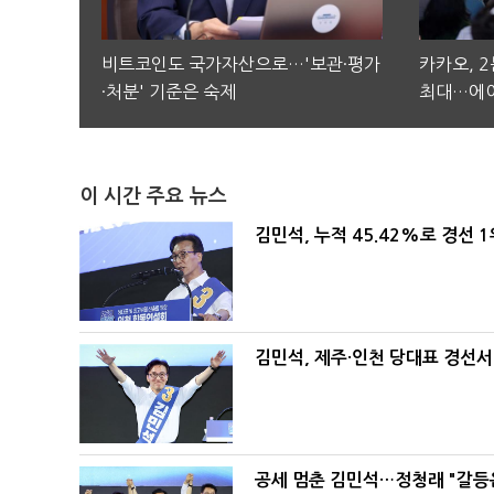
비트코인도 국가자산으로…'보관·평가
카카오, 
·처분' 기준은 숙제
최대…에이
이 시간 주요 뉴스
김민석, 누적 45.42%로 경선 
김민석, 제주·인천 당대표 경선서 '
공세 멈춘 김민석…정청래 "갈등