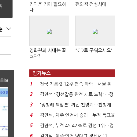
집다운 집이 필요하
편의점 전성시대
다
순
영화관의 시대는 끝
"CD로 구워오세요"
났다?
인기뉴스
1
전국 기름값 12주 연속 하락…서울 휘
발윳값 1909원...
2
김민석 "경선갈등 완전 제로 노력"…정
청래 "반명 공세 사...
3
'정청래 책임론' 꺼낸 친명계…친청계
는 추가투표 때리기...
4
김민석, 제주·인천서 승리…누적 득표율
'1위 탈환'(종합)...
5
김민석, 누적 45.42%로 경선 1위…정
청래와 격차 0.86%p(...
6
김민석, 제주·인천 당대표 경선서 '1