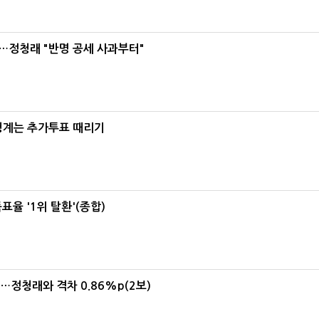
…정청래 "반명 공세 사과부터"
청계는 추가투표 때리기
율 '1위 탈환'(종합)
위…정청래와 격차 0.86%p(2보)