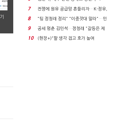
위'(1보)...
7
전쟁에 원유 공급망 흔들리자…K-정유,
에너지안보 핵심...
분기
8
"팀 정청래 정리" "이중잣대 말라"…민
주 최고위원 계파 다...
9
공세 멈춘 김민석…정청래 "갈등은 제
가 수습"
10
(현장+)"팔 생각 접고 호가 높여
요"…'덜 똘똘한 한 채' 20...