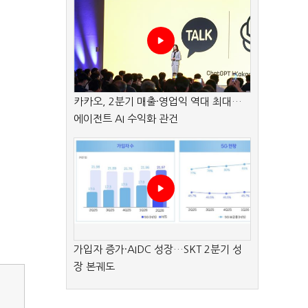
카카오, 2분기 매출·영업익 역대 최대…
에이전트 AI 수익화 관건
가입자 증가·AIDC 성장…SKT 2분기 성
장 본궤도