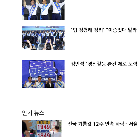
"팀 정청래 정리" "이중잣대 말
김민석 "경선갈등 완전 제로 노력
인기 뉴스
전국 기름값 12주 연속 하락…서울