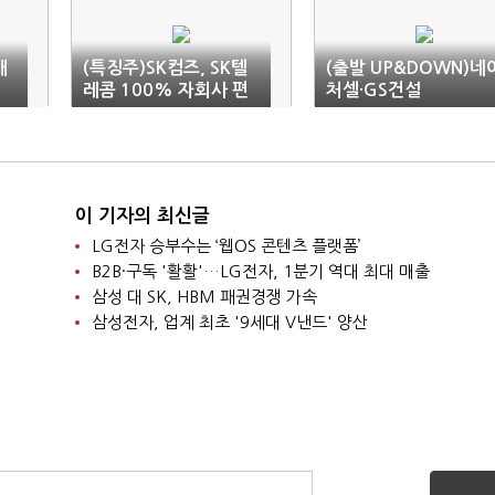
개
(특징주)SK컴즈, SK텔
(출발 UP&DOWN)네
레콤 100% 자회사 편
처셀·GS건설
입 소식에 급등세
이 기자의 최신글
LG전자 승부수는 ‘웹OS 콘텐츠 플랫폼’
B2B·구독 '활활'…LG전자, 1분기 역대 최대 매출
삼성 대 SK, HBM 패권경쟁 가속
삼성전자, 업계 최초 '9세대 V낸드' 양산