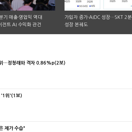
2분기 매출·영업익 역대
가입자 증가·AIDC 성장…SKT 2
전트 AI 수익화 관건
성장 본궤도
1위…정청래와 격차 0.86%p(2보)
1위'(1보)
은 제가 수습"