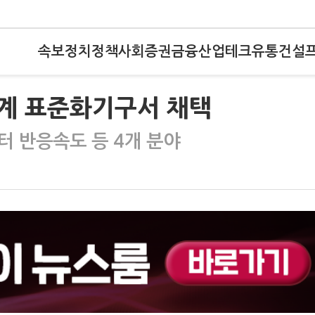
속보
정치
정책
사회
증권
금융
산업
테크
유통
건설
 세계 표준화기구서 채택
터 반응속도 등 4개 분야