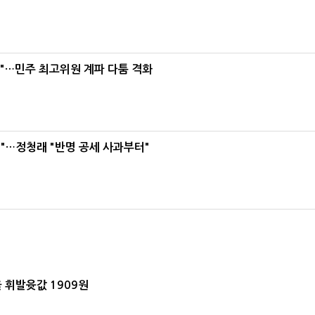
라"…민주 최고위원 계파 다툼 격화
"…정청래 "반명 공세 사과부터"
 휘발윳값 1909원