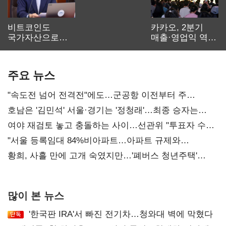
비트코인도
카카오, 2분기
국가자산으로…'
매출·영업익 역대
보관·평가·처분'
최대…에이전트
기준은 숙제
AI 수익화 관건
주요 뉴스
"속도전 넘어 전격전"에도…군공항 이전부터 주
52시간까지 '뇌관'
호남은 '김민석' 서울·경기는 '정청래'…최종 승자는
'안갯속'
여야 재검토 놓고 충돌하는 사이…선관위 "투표자 수
오차 당연"
"서울 등록임대 84%비아파트…아파트 규제와
달리해야"
황희, 사흘 만에 고개 숙였지만…'폐버스 청년주택'
후폭풍
많이 본 뉴스
'한국판 IRA'서 빠진 전기차…청와대 벽에 막혔다