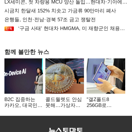
LX세미콘, 첫 차량용 MCU 양산 돌입…현대차·기아에
공급
시금치 한달새 152% 치솟고 가금류 90만마리 폐사
은행들, 인천·전남·경북 57조 금고 쟁탈전
‘구금 사태’ 현대차 HMGMA, 미 재향군인 채용
확대로 분위기 반전
함께 볼만한 뉴스
B2C 집중하는
콜드월렛도 안심
"갤Z폴드8
카카오, 대국민
못해…가상자산
256GB로
서비스 '모두의
수탁 확대에
변경하면 지원금
AI' 사활
'보안 시험대'
추가"