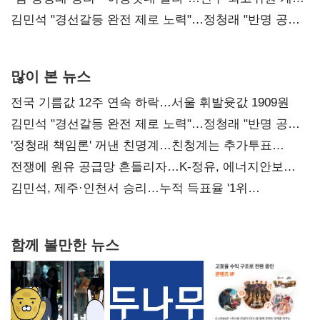
다툼 격화
김민석 "경선갈등 완전 제로 노력"…정청래 "반명 공세
사과부터"
많이 본 뉴스
전국 기름값 12주 연속 하락…서울 휘발윳값 1909원
김민석 "경선갈등 완전 제로 노력"…정청래 "반명 공세
사과부터"
'정청래 책임론' 꺼낸 친명계…친청계는 추가투표
때리기
전쟁에 원유 공급망 흔들리자…K-정유, 에너지안보
핵심으로 재부상
김민석, 제주·인천서 승리…누적 득표율 '1위
탈환'(종합)
함께 볼만한 뉴스