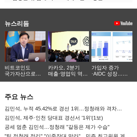
뉴스리듬
비트코인도
카카오, 2분기
가입자 증가
국가자산으로…'
매출·영업익 역대
·AIDC 성장…
보관·평가·처분'
최대…에이전트
SKT 2분기 성장
기준은 숙제
AI 수익화 관건
본궤도
주요 뉴스
김민석, 누적 45.42%로 경선 1위…정청래와 격차
0.86%p(2보)
김민석, 제주·인천 당대표 경선서 '1위'(1보)
공세 멈춘 김민석…정청래 "갈등은 제가 수습"
"팀 정청래 정리" "이중잣대 말라"…민주 최고위원 계파