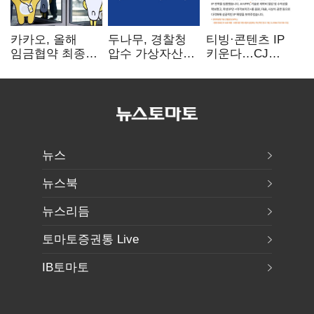
카카오, 올해
두나무, 경찰청
티빙·콘텐츠 IP
임금협약 최종
압수 가상자산
키운다…CJ
타결…연봉 6.3%
보관 맡는다…
ENM, 하반기
인상·격려금
커스터디 사업
글로벌 확장 가속
300만원
최종 낙찰
뉴스
뉴스북
뉴스리듬
토마토증권통 Live
IB토마토