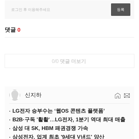
댓글
0
0/0
댓글 더보기
신지하
LG전자 승부수는 ‘웹OS 콘텐츠 플랫폼’
B2B·구독 '활활'…LG전자, 1분기 역대 최대 매출
삼성 대 SK, HBM 패권경쟁 가속
삼성전자, 업계 최초 '9세대 V낸드' 양산