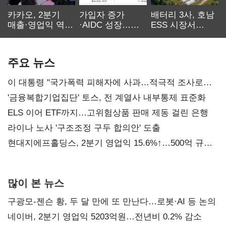
카카오, 2분기
가입자 증가
배터리 3사, 호남
매출·영업익 역대
·AIDC 성장…
ESS 시장서
최대…에이전트
SKT 2분기 성장
‘격돌’
AI 수익화 관건
본궤도
주요 뉴스
이 대통령 "국가폭력 피해자에 사과…적극적 조사로
진실 밝혀야"
'금융복합기업집단' 토스, 전 계열사 내부통제 표준화
ELS 이어 ETF까지…고위험상품 판매 제동 걸린 은행
라이나 노사 '구조조정 구두 합의안' 도출
현대지에프홀딩스, 2분기 영업익 15.6%↑…500억 규모
자사주 매입
많이 본 뉴스
구광모-젠슨 황, 두 달 만에 또 만난다…로봇·AI 등 논의
네이버, 2분기 영업익 5203억원…전년비 0.2% 감소