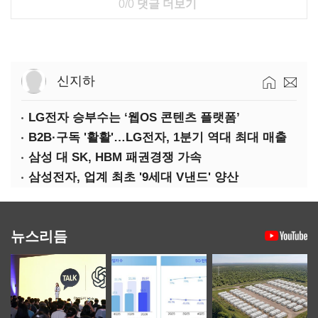
0/0
댓글 더보기
신지하
LG전자 승부수는 ‘웹OS 콘텐츠 플랫폼’
B2B·구독 '활활'…LG전자, 1분기 역대 최대 매출
삼성 대 SK, HBM 패권경쟁 가속
삼성전자, 업계 최초 '9세대 V낸드' 양산
뉴스리듬