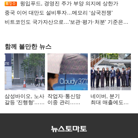
윙입푸드, 경영진 주가 부양 의지에 상한가
중국 이어 대만도 설비투자…메모리 ‘삼국전쟁’
비트코인도 국가자산으로…'보관·평가·처분' 기준은
숙제
함께 볼만한 뉴스
삼성바이오, 노사
작업자·통신망
네이버, 분기
갈등 '진행형'…
이중 관리…
최대 매출에도
파업 여파 촉각
통신3사, 폭염
영업익 감소…AI
비상대응 돌입
팩토리 속도