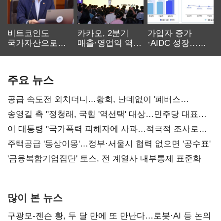
비트코인도
카카오, 2분기
가입자 증가
국가자산으로…'
매출·영업익 역대
·AIDC 성장…
보관·평가·처분'
최대…에이전트
SKT 2분기 성장
기준은 숙제
AI 수익화 관건
본궤도
주요 뉴스
공급 속도전 외치더니…황희, 난데없이 '폐버스
리모델링' 제안
송영길 측 "정청래, 국힘 '역선택' 대상…민주당 대표로
총선 지휘 못해"
이 대통령 "국가폭력 피해자에 사과…적극적 조사로
진실 밝혀야"
주택공급 '동상이몽'…정부·서울시 협력 없으면 '공수표'
'금융복합기업집단' 토스, 전 계열사 내부통제 표준화
많이 본 뉴스
구광모-젠슨 황, 두 달 만에 또 만난다…로봇·AI 등 논의