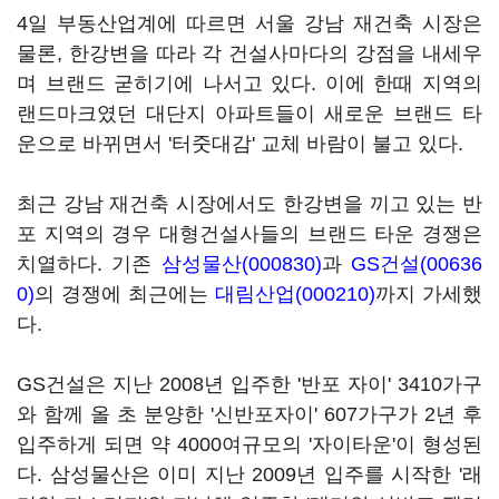
4일 부동산업계에 따르면 서울 강남 재건축 시장은
물론, 한강변을 따라 각 건설사마다의 강점을 내세우
며 브랜드 굳히기에 나서고 있다. 이에 한때 지역의
랜드마크였던 대단지 아파트들이 새로운 브랜드 타
운으로 바뀌면서 '터줏대감' 교체 바람이 불고 있다.
최근 강남 재건축 시장에서도 한강변을 끼고 있는 반
포 지역의 경우 대형건설사들의 브랜드 타운 경쟁은
치열하다. 기존
삼성물산(000830)
과
GS건설(00636
0)
의 경쟁에 최근에는
대림산업(000210)
까지 가세했
다.
GS건설은 지난 2008년 입주한 '반포 자이' 3410가구
와 함께 올 초 분양한 '신반포자이' 607가구가 2년 후
입주하게 되면 약 4000여규모의 '자이타운'이 형성된
다. 삼성물산은 이미 지난 2009년 입주를 시작한 '래