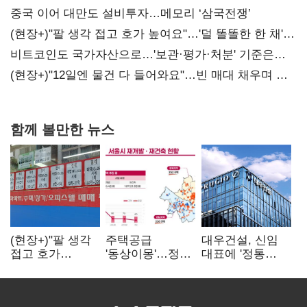
중국 이어 대만도 설비투자…메모리 ‘삼국전쟁’
(현장+)"팔 생각 접고 호가 높여요"…'덜 똘똘한 한 채'
20억 키맞추기
비트코인도 국가자산으로…'보관·평가·처분' 기준은
숙제
(현장+)"12일엔 물건 다 들어와요"…빈 매대 채우며 문
연 홈플러스
함께 볼만한 뉴스
(현장+)"팔 생각
주택공급
대우건설, 신임
접고 호가
'동상이몽'…정부
대표에 '정통
높여요"…'덜
·서울시 협력
대우맨' 이강석
똘똘한 한 채'
없으면 '공수표'
부사장 내정
20억 키맞추기