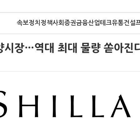
속보
정치
정책
사회
증권
금융
산업
테크
유통
건설
분양시장…역대 최대 물량 쏟아진