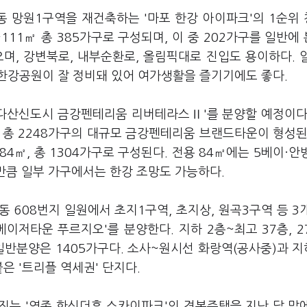
동 망원1구역을 재건축하는 '마포 한강 아이파크'의 1순위
9~111㎡ 총 385가구로 구성되며, 이 중 202가구를 일반에
으며, 강변북로, 내부순환로, 올림픽대로 진입도 용이하다. 
한강공원이 잘 정비돼 있어 여가생활을 즐기기에도 좋다.
'다산신도시 금강펜테리움 리버테라스Ⅱ'를 분양할 예정이다
면 총 2248가구의 대규모 금강펜테리움 브랜드타운이 형성된
·84㎡, 총 1304가구로 구성된다. 전용 84㎡에는 5베이·안
 만큼 일부 가구에서는 한강 조망도 가능하다.
 608번지 일원에서 초지1구역, 초지상, 원곡3구역 등 3
이저타운 푸르지오'를 분양한다. 지하 2층~최고 37층, 2
. 일반분양은 1405가구다. 소사~원시선 화랑역(공사중)과 지
붙은 '트리플 역세권' 단지다.
짓는 '영종 한신더휴 스카이파크'의 견본주택을 지난 달 말