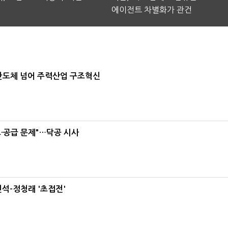
에이전트 차별화가 관건
…반도체 넘어 주력산업 구조혁신
·공급 문제"…닥공 시사
석-정청래 '초접전'