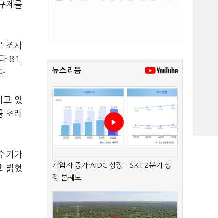
산규제를
로 조사
 81.
뉴스리듬
다.
이고 있
를 초래
성수기가
가입자 증가·AIDC 성장…SKT 2분기 성
고 밝혔
장 본궤도