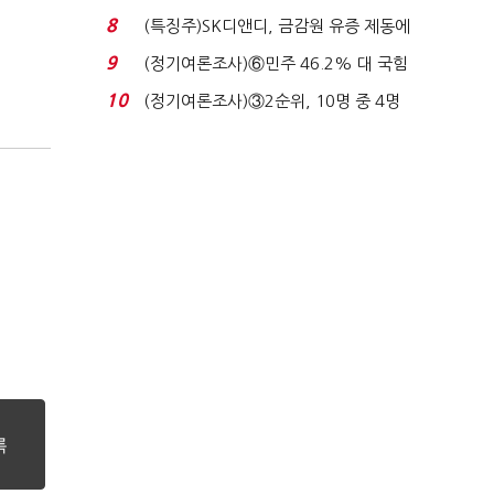
세 구하기 더 ...
8
(특징주)SK디앤디, 금감원 유증 제동에
장 초반 상한가...
9
(정기여론조사)⑥민주 46.2% 대 국힘
31.0%…오차범위 밖 ...
10
(정기여론조사)③2순위, 10명 중 4명
'송영길'…정청래 '한 ...