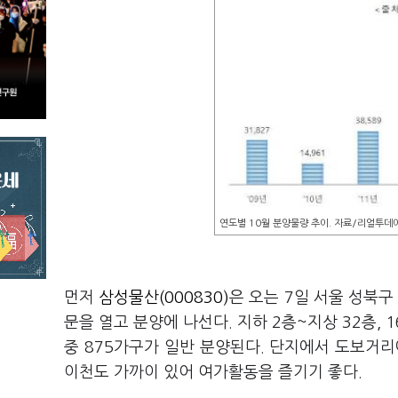
연도별 10월 분양물량 추이. 자료/리얼투데
먼저
삼성물산(000830)
은 오는 7일 서울 성북
문을 열고 분양에 나선다. 지하 2층~지상 32층, 1
중 875가구가 일반 분양된다. 단지에서 도보거
이천도 가까이 있어 여가활동을 즐기기 좋다.