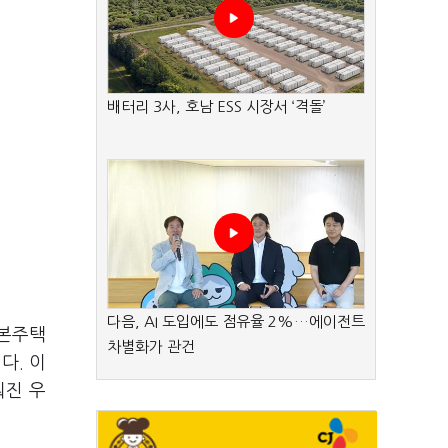
배터리 3사, 호남 ESS 시장서 ‘격돌’
다음, AI 도입에도 점유율 2%…에이전트
견본주택
차별화가 관건
다. 이
춰진 우