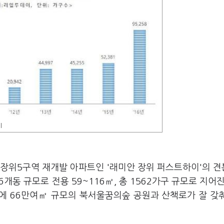
이
구 장위5구역 재개발 아파트인 '래미안 장위 퍼스트하이'의 
6개동 규모로 전용 59~116㎡, 총 1562가구 규모로 지어진
리에 66만여㎡ 규모의 북서울꿈의숲 공원과 산책로가 잘 갖