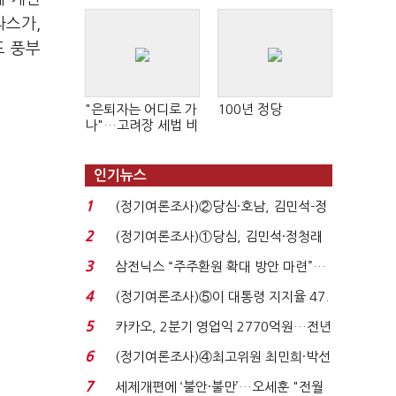
라스가,
도 풍부
"은퇴자는 어디로 가
100년 정당
나"…고려장 세법 비
판 확산
인기뉴스
1
(정기여론조사)②당심·호남, 김민석-정
청래 '초접전'...
2
(정기여론조사)①당심, 김민석·정청래
'초접전'…대통령 ...
3
삼전닉스 “주주환원 확대 방안 마련”…
로이터에 성명...
4
(정기여론조사)⑤이 대통령 지지율 47.
7%…일주일 만에 ...
5
카카오, 2분기 영업익 2770억원…전년
비 36% 증가...
6
(정기여론조사)④최고위원 최민희·박선
원 '양강'…서미...
7
세제개편에 ‘불안·불만’…오세훈 "전월