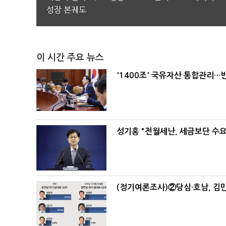
성장 본궤도
이 시간 주요 뉴스
'1400조' 국유자산 통합관리
성기홍 "전월세난, 세금보단 수요
(정기여론조사)②당심·호남, 김민