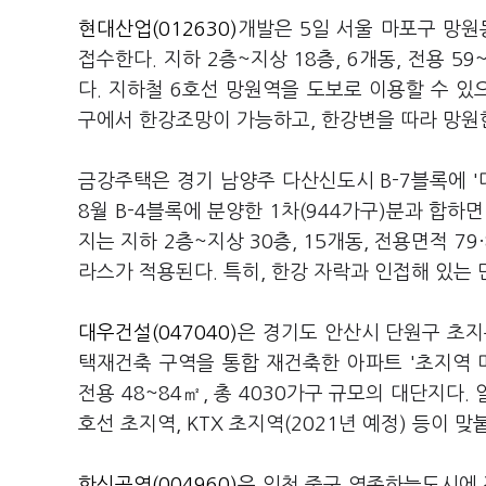
현대산업(012630)
개발은 5일 서울 마포구 망원
접수한다. 지하 2층~지상 18층, 6개동, 전용 5
다. 지하철 6호선 망원역을 도보로 이용할 수 있
구에서 한강조망이 가능하고, 한강변을 따라 망원
금강주택은 경기 남양주 다산신도시 B-7블록에 
8월 B-4블록에 분양한 1차(944가구)분과 합하
지는 지하 2층~지상 30층, 15개동, 전용면적 79
라스가 적용된다. 특히, 한강 자락과 인접해 있는
대우건설(047040)
은 경기도 안산시 단원구 초지동
택재건축 구역을 통합 재건축한 아파트 '초지역 메
전용 48~84㎡, 총 4030가구 규모의 대단지다
호선 초지역, KTX 초지역(2021년 예정) 등이 맞
한신공영(004960)
은 인천 중구 영종하늘도시에 