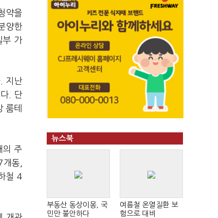
 청약을
 분양한
일부 가
. 지난
다. 단
방 룸테
뉴스북
개의 주
7개동,
하철 4
부동산 동상이몽, 국
여름철 온열질환 보
민만 불안하다
험으로 대비
에 개관