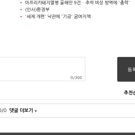
아프리카돼지열병 올해만 9건…추석 비상 방역에 '총력'
(인사)환경부
'세제 개편' 낙관에 '기금' 궁여지책
0
/
300
추천
0/0
댓글 더보기