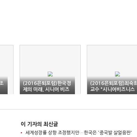
조
(2016은퇴포럼)한국경
(2016은퇴포럼)최숙
령
제의 미래, 시니어 비즈
교수 "시니어비즈니스
절
니스에 주목하다
성공, 유니버셜 디자인
이 답"
이 기자의 최신글
세계성장률 상향 조정했지만…한국은 '중국발 살얼음판'