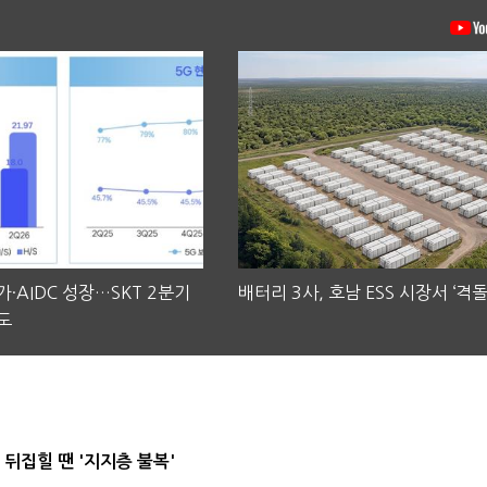
·AIDC 성장…SKT 2분기
배터리 3사, 호남 ESS 시장서 ‘격돌
도
뒤집힐 땐 '지지층 불복'