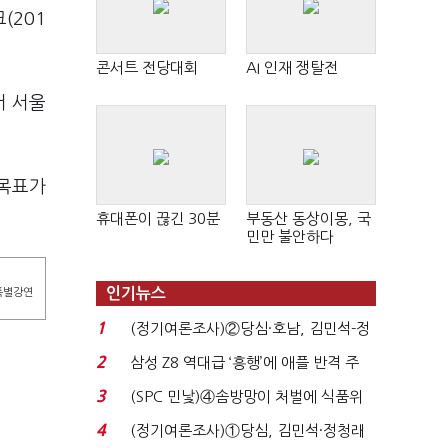
(201
콘서트 전당대회
AI 인재 쟁탈전
서 서울
 목표가
휴대폰이 끊긴 30분
부동산 동상이몽, 국
민만 불안하다
인기뉴스
특별강연
1
(정기여론조사)②당심·호남, 김민석-정
청래 '초접전'...
2
삼성 Z8 역대급 ‘흥행’에 애플 반격 주
목…9월 ‘폴...
3
(SPC 민낯)④솜방망이 처벌에 식품위
생법 위반 반복...
4
(정기여론조사)①당심, 김민석·정청래