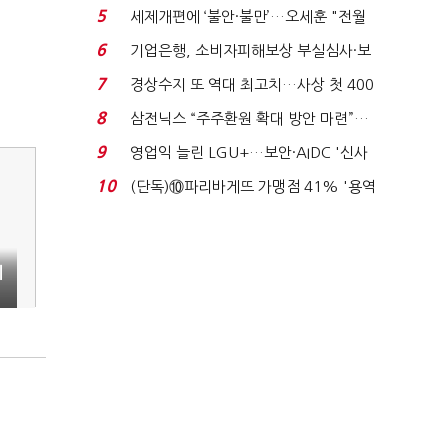
'초접전'…대통령 ...
5
세제개편에 ‘불안·불만’…오세훈 "전월
세 구하기 더 ...
6
기업은행, 소비자피해보상 부실심사·보
이스피싱 공시 ...
7
경상수지 또 역대 최고치…사상 첫 400
억달러에 '3% 성...
8
삼전닉스 “주주환원 확대 방안 마련”…
로이터에 성명...
9
영업익 늘린 LGU+…보안·AIDC '신사
업 드라이브'...
10
(단독)⑩파리바게뜨 가맹점 41% '용역
제빵기사 없어'…고...
희