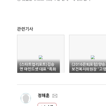
관련기사
(스타트업리포트)김승
(2016은퇴포럼)양승
연 마인드셋 대표 "특화
보건복지위원장 “고
된 인공지능 기술로 해
화 시대 대비한 준비 
외서 성과 낼 것"
실”
정해훈