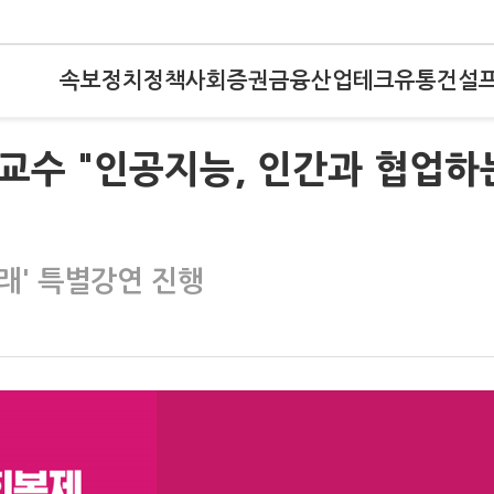
속보
정치
정책
사회
증권
금융
산업
테크
유통
건설
 교수 "인공지능, 인간과 협업하
래' 특별강연 진행