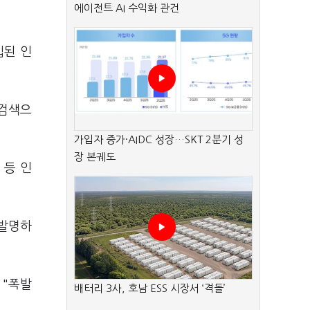
에이전트 AI 수익화 관건
입된 인
보검색으
가입자 증가·AIDC 성장…SKT 2분기 성
장 본궤도
 등 인
 발명하
 "폭발
배터리 3사, 호남 ESS 시장서 ‘격돌’