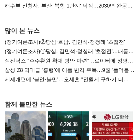
강화"
해수부 신청사, 부산 '북항 1단계' 낙점…2030년 완공
목표
많이 본 뉴스
(정기여론조사)②당심·호남, 김민석-정청래 '초접전'
(정기여론조사)①당심, 김민석·정청래 '초접전'…대통령
지지도 '50% 아래로'(종합)
삼전닉스 “주주환원 확대 방안 마련”…로이터에 성명
보내
삼성 Z8 역대급 ‘흥행’에 애플 반격 주목…9월 ‘폴더블
대전’
세제개편에 ‘불안·불만’…오세훈 "전월세 구하기 더
힘들어질 것"
함께 볼만한 뉴스