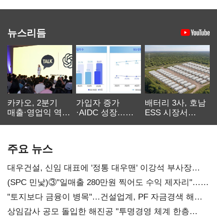
뉴스리듬
카카오, 2분기
가입자 증가
배터리 3사, 호남
매출·영업익 역대
·AIDC 성장…
ESS 시장서
최대…에이전트
SKT 2분기 성장
‘격돌’
AI 수익화 관건
본궤도
주요 뉴스
대우건설, 신임 대표에 '정통 대우맨' 이강석 부사장
내정
(SPC 민낯)③"일매출 280만원 찍어도 수익 제자리"…
점주 울리는 '상시 할인'
"토지보다 금융이 병목"…건설업계, PF 자금경색 해소
목소리
상임감사 공모 돌입한 해진공 "투명경영 체계 한층