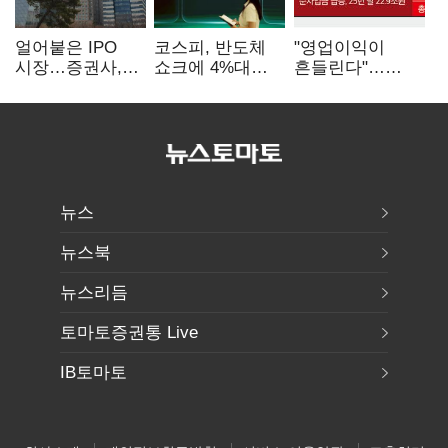
얼어붙은 IPO
코스피, 반도체
"영업이익이
시장…증권사,
쇼크에 4%대
흔들린다"…
하반기 '대어
급락…코스닥은
화학주, IFRS
전쟁' 기대
5거래일째 상승
18에 취약
뉴스
뉴스북
뉴스리듬
토마토증권통 Live
IB토마토