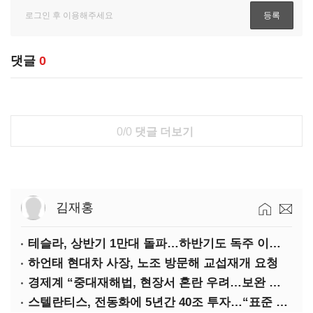
댓글
0
0/0
댓글 더보기
김재홍
테슬라, 상반기 1만대 돌파…하반기도 독주 이어질까
하언태 현대차 사장, 노조 방문해 교섭재개 요청
경제계 “중대재해법, 현장서 혼란 우려…보완 필요”
스텔란티스, 전동화에 5년간 40조 투자…“표준 제시”