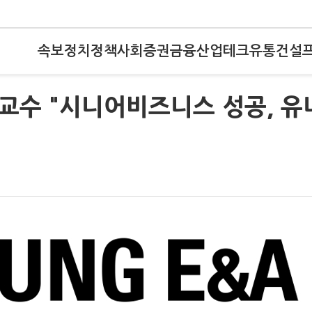
속보
정치
정책
사회
증권
금융
산업
테크
유통
건설
 교수 "시니어비즈니스 성공, 유