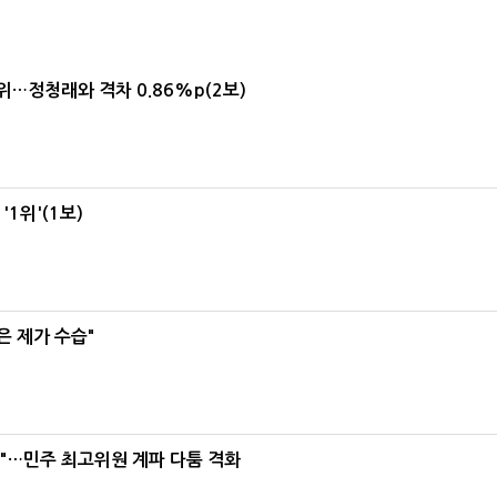
1위…정청래와 격차 0.86%p(2보)
1위'(1보)
은 제가 수습"
라"…민주 최고위원 계파 다툼 격화