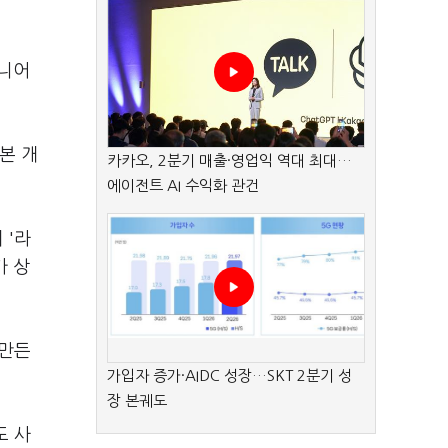
시니어
본 개
카카오, 2분기 매출·영업익 역대 최대…
에이전트 AI 수익화 관건
 '라
가 상
 만든
가입자 증가·AIDC 성장…SKT 2분기 성
장 본궤도
도 사