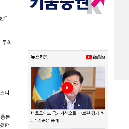
 한다
 주최
뉴스리듬
비즈니
비트코인도 국가자산으로…'보관·평가·처
 충분
분' 기준은 숙제
뚜렷한