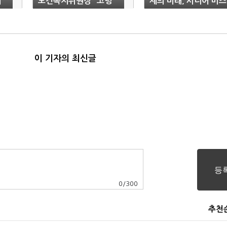
폐
보건복지위원장 “고령
제의 미래, 시니어 비즈
화 시대 대비한 준비 절
니스에 주목하다
실”
이 기자의 최신글
0
/
300
추천