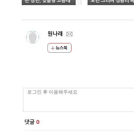
는 장년, 맞춤형 고용대
노년 그리며 성황리 
책 필요"
막
원나래
뉴스북
댓글
0