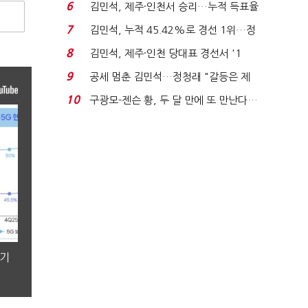
주 최고위원 계파 다...
6
김민석, 제주·인천서 승리…누적 득표율
'1위 탈환'(종합)...
7
김민석, 누적 45.42%로 경선 1위…정
청래와 격차 0.86%p(...
8
김민석, 제주·인천 당대표 경선서 '1
위'(1보)...
9
공세 멈춘 김민석…정청래 "갈등은 제
가 수습"
10
구광모-젠슨 황, 두 달 만에 또 만난다…
로봇·AI 등 논...
분기