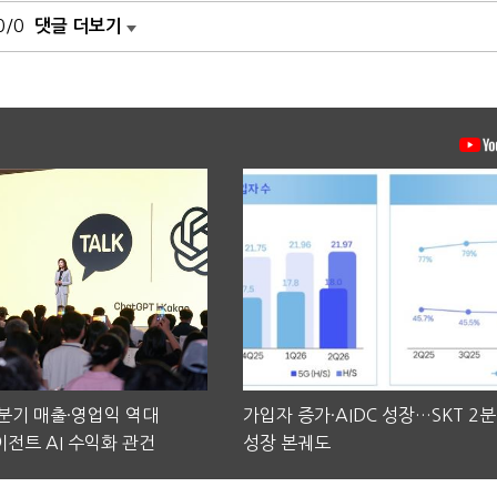
0/0
댓글 더보기
2분기 매출·영업익 역대
가입자 증가·AIDC 성장…SKT 2
전트 AI 수익화 관건
성장 본궤도