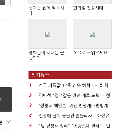
집다운 집이 필요하
편의점 전성시대
다
영화관의 시대는 끝
"CD로 구워오세요"
났다?
인기뉴스
1
전국 기름값 12주 연속 하락…서울 휘
발윳값 1909원...
2
김민석 "경선갈등 완전 제로 노력"…정
청래 "반명 공세 사...
3
'정청래 책임론' 꺼낸 친명계…친청계
는 추가투표 때리기...
4
전쟁에 원유 공급망 흔들리자…K-정유,
순
에너지안보 핵심...
5
"팀 정청래 정리" "이중잣대 말라"…민