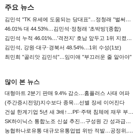
주요 뉴스
김민석 "TK 유세에 도움되는 당대표"…정청래 "벌써
대표된 양 당직 배분"
46.01% 대 44.53%…김민석·정청래 '초박빙'(종합)
김민석 누적 46.01%…'격전지' 호남 앞두고 1위 지켰다
(2보)
김민석, 강원·대구·경북서 48.54%…1위 수성(1보)
최민희 "골리앗 김민석"…임미애 "부끄러운 줄 알아야"
많이 본 뉴스
대형마트 2분기 판매 9.4% 감소…홈플러스 사태 여파
(주간증시전망)지수보다 종목…선별 장세 이어진다
건설 한계기업 5년 새 3배↑…PF·주택 침체에 재무 부담
확대
SK하이닉스 통합노조 신설 추진…구성원 간 성과급
불만 확산
농협하나로유통 대규모유통업법 위반 적발…공정위,