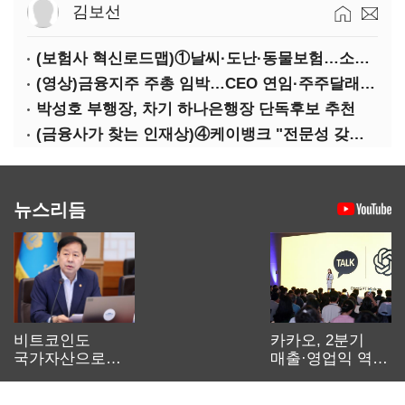
김보선
(보험사 혁신로드맵)①날씨·도난·동물보험…소액단기보험사 설립 추진
(영상)금융지주 주총 임박…CEO 연임·주주달래기 화두로
박성호 부행장, 차기 하나은행장 단독후보 추천
(금융사가 찾는 인재상)④케이뱅크 "전문성 갖고 협업 능숙한지 살필것"
뉴스리듬
비트코인도
카카오, 2분기
국가자산으로…'
매출·영업익 역대
보관·평가·처분'
최대…에이전트
기준은 숙제
AI 수익화 관건