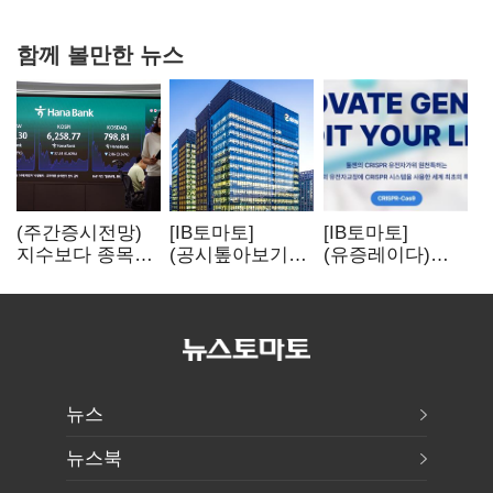
과징금 4억6200만원 부과
함께 볼만한 뉴스
(주간증시전망)
[IB토마토]
[IB토마토]
지수보다 종목…
(공시톺아보기)
(유증레이다)
선별 장세
수주 공시, 왜
툴젠, 조달액
이어진다
바로 매출로
3분의 1 토막…
잡히지 않을까
특허소송
비용부터 챙긴다
뉴스
뉴스북