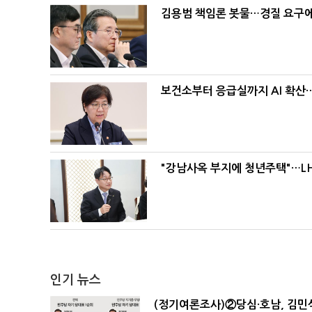
김용범 책임론 봇물…경질 요구에 
보건소부터 응급실까지 AI 확산
"강남사옥 부지에 청년주택"…LH
인기 뉴스
(정기여론조사)②당심·호남, 김민석