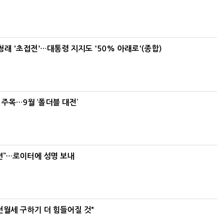
래 '초접전'…대통령 지지도 '50% 아래로'(종합)
 주목…9월 ‘폴더블 대전’
련”…로이터에 성명 보내
전월세 구하기 더 힘들어질 것"