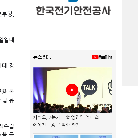
본부장,
 일일대
뉴스리듬
확대 강
고용 불
 및 유
카카오, 2분기 매출·영업익 역대 최대…
에이전트 AI 수익화 관건
정책수립
효율 극