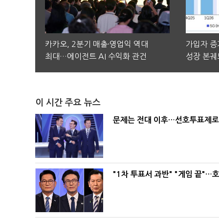
카카오, 2분기 매출·영업익 역대
가입자 증가
최대…에이전트 AI 수익화 관건
성장 본궤
이 시간 주요 뉴스
문제는 전대 이후…선호투표제로 
"1차 투표서 과반" "게임 끝"…