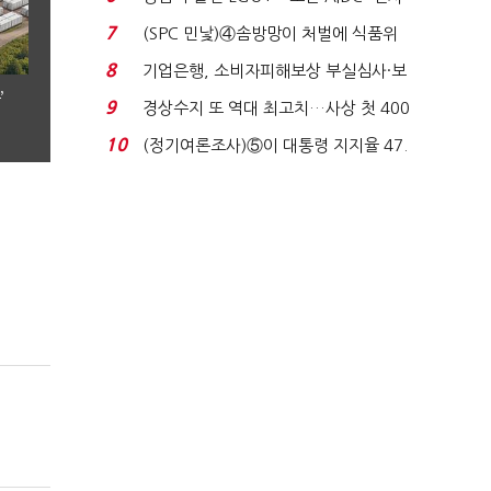
업 드라이브'...
7
(SPC 민낯)④솜방망이 처벌에 식품위
생법 위반 반복...
8
기업은행, 소비자피해보상 부실심사·보
’
이스피싱 공시 ...
9
경상수지 또 역대 최고치…사상 첫 400
억달러에 '3% 성...
10
(정기여론조사)⑤이 대통령 지지율 47.
7%…일주일 만에 ...