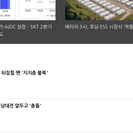
·AIDC 성장…SKT 2분기
배터리 3사, 호남 ESS 시장서 ‘격돌
도
뒤집힐 땐 '지지층 불복'
호남대전 앞두고 '충돌'