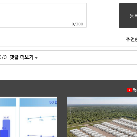
0
/
300
추천
0/0
댓글 더보기