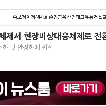
속보
정치
정책
사회
증권
금융
산업
테크
유통
건설
검체제서 현장비상대응체제로 전
소화 및 안정화에 최선