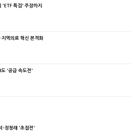
'ETF 특검' 주장까지
…지역의료 혁신 본격화
도 '공급 속도전'
-정청래 '초접전'