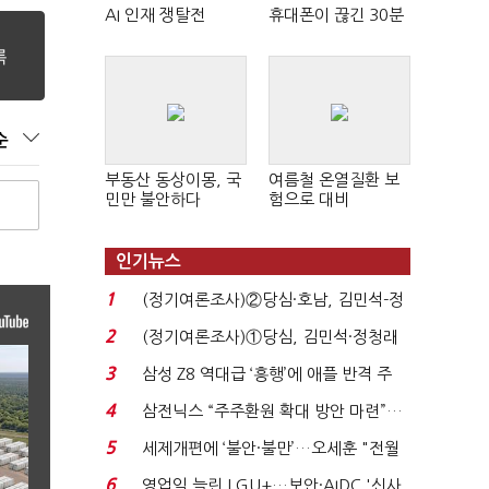
AI 인재 쟁탈전
휴대폰이 끊긴 30분
순
부동산 동상이몽, 국
여름철 온열질환 보
민만 불안하다
험으로 대비
인기뉴스
1
(정기여론조사)②당심·호남, 김민석-정
청래 '초접전'...
2
(정기여론조사)①당심, 김민석·정청래
'초접전'…대통령 ...
3
삼성 Z8 역대급 ‘흥행’에 애플 반격 주
목…9월 ‘폴...
4
삼전닉스 “주주환원 확대 방안 마련”…
로이터에 성명...
5
세제개편에 ‘불안·불만’…오세훈 "전월
세 구하기 더 ...
6
영업익 늘린 LGU+…보안·AIDC '신사