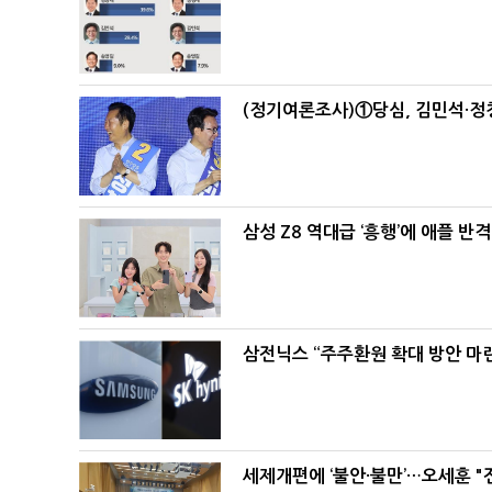
(정기여론조사)①당심, 김민석·정청
삼성 Z8 역대급 ‘흥행’에 애플 반격
삼전닉스 “주주환원 확대 방안 마
세제개편에 ‘불안·불만’…오세훈 "