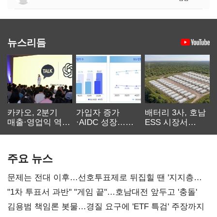
뉴스리듬
카카오, 2분기
가입자 증가
배터리 3사, 호남
매출·영업익 역대
·AIDC 성장…
ESS 시장서
최대…에이전트
SKT 2분기 성장
‘격돌’
AI 수익화 관건
본궤도
주요 뉴스
문제는 전대 이후…선호투표제로 뒤집힐 땐 '지지층
불복'
"1차 투표서 과반" "게임 끝"…호남대전 앞두고 '충돌'
김용범 책임론 봇물…경질 요구에 'ETF 특검' 주장까지