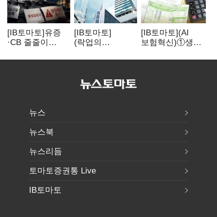
[IB토마토]유증
[IB토마토]
[IB토마토](AI
·CB 줄줄이
(락업의
보험혁신)①생산
무산…코스닥
두얼굴)②공모가
성 최대 80%
벌점 급증에 상폐
뛰자 첫날 매도…
개선…현실은
압박
FI 엑시트 전략
'실행 격차'
갈렸다
뉴스
뉴스북
뉴스리듬
토마토증권통 Live
IB토마토