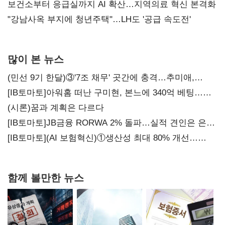
보건소부터 응급실까지 AI 확산…지역의료 혁신 본격화
"강남사옥 부지에 청년주택"…LH도 '공급 속도전'
많이 본 뉴스
(민선 9기 한달)③'7조 채무' 곳간에 충격…추미애,
20년만에 '비상재정' 선언 승부수
[IB토마토]아워홈 떠난 구미현, 본느에 340억 베팅…
가족 지배체제 구축
(시론)꿈과 계획은 다르다
[IB토마토]JB금융 RORWA 2% 돌파…실적 견인은 은행
아닌 캐피탈
[IB토마토](AI 보험혁신)①생산성 최대 80% 개선…
현실은 '실행 격차'
함께 볼만한 뉴스