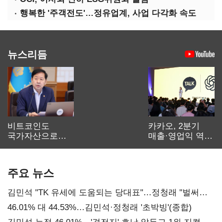
행복한 '주객전도'…정유업계, 사업 다각화 속도
뉴스리듬
비트코인도
카카오, 2분기
국가자산으로…'
매출·영업익 역대
보관·평가·처분'
최대…에이전트
기준은 숙제
AI 수익화 관건
주요 뉴스
김민석 "TK 유세에 도움되는 당대표"…정청래 "벌써
대표된 양 당직 배분"
46.01% 대 44.53%…김민석·정청래 '초박빙'(종합)