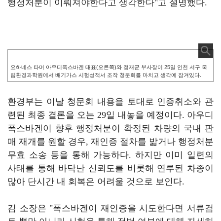
행정처분이 이뤄져야한다고 생각한다
"
고 설명했다
.
요하네스 타머 아우디폭스바겐 대표(오른쪽)와 정재균 부사장이 25일 인천 서구 국
립환경과학원에서 배기가스 시험성적서 조작 청문회를 마치고 생각에 잠겨있다.
환경부는 이날 청문회 내용을 토대로 인증취소와 관
련된 최종 결론을 오는
29
일 내놓을 예정이다
.
아우디
폭스바겐이 향후 행정처분이 확정된 차량의 국내 판
매 재개를 원할 경우
,
재인증 절차를 밟거나 행정처분
무효 소송 등을 통해 가능하다
.
하지만 이미 일련의
사태를 통해 바닥난 신뢰도를 비롯해 연루된 차종이
많아 단시간 내 회복은 어려울 것으로 보인다
.
김 소장은
"
폭스바겐이 재인증을 시도한다면 서류검