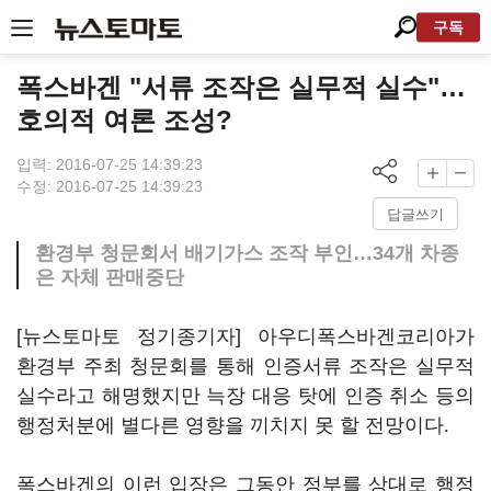
구독
폭스바겐 "서류 조작은 실무적 실수"…
호의적 여론 조성?
입력: 2016-07-25 14:39:23
수정: 2016-07-25 14:39:23
답글쓰기
환경부 청문회서 배기가스 조작 부인…34개 차종
은 자체 판매중단
[뉴스토마토 정기종기자]
아우디폭스바겐코리아가
환경부 주최 청문회를 통해 인증서류 조작은 실무적
실수라고 해명했지
만 늑장 대응 탓에 인증 취소 등의
행정처분에 별다른 영향을 끼치지 못 할 전망이다
.
폭스바겐의 이런 입장은 그동안 정부를 상대로 행정