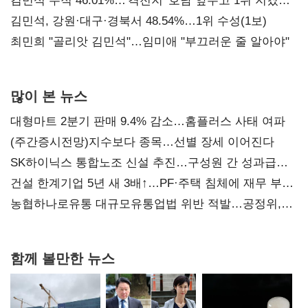
김민석 누적 46.01%…'격전지' 호남 앞두고 1위 지켰다
(2보)
김민석, 강원·대구·경북서 48.54%…1위 수성(1보)
최민희 "골리앗 김민석"…임미애 "부끄러운 줄 알아야"
많이 본 뉴스
대형마트 2분기 판매 9.4% 감소…홈플러스 사태 여파
(주간증시전망)지수보다 종목…선별 장세 이어진다
SK하이닉스 통합노조 신설 추진…구성원 간 성과급
불만 확산
건설 한계기업 5년 새 3배↑…PF·주택 침체에 재무 부담
확대
농협하나로유통 대규모유통업법 위반 적발…공정위,
과징금 4억6200만원 부과
함께 볼만한 뉴스