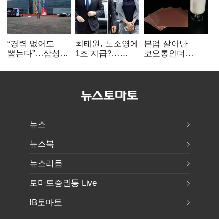
“경력 없어도
최태원, 노소영에
본업 살아난
뽑는다”…삼성
1조 지급?…
코오롱인더
·TSMC, 미
재상고 여부 주목
·HS효성…AI·
반도체 인재
배터리 소재로
쟁탈전
보폭 확대
뉴스
뉴스북
뉴스리듬
토마토증권통 Live
IB토마토