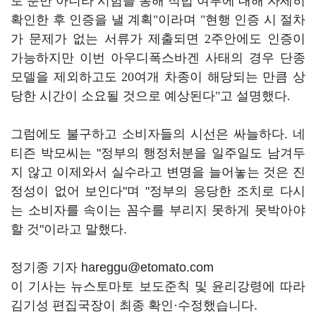
토 뿐만 아니라 시험을 통해 적법 여부에 대해 자세히
확인한 후 인증을 낼 계획
"
이라며
"
현행 인증 시 절차
가 문제가 없는 서류가 제출되면
2
주안에도 인증이
가능하지만 이번 아우디폭스바겐 사태의 경우 단종
모델을 제외하고도
20
여개 차종이 해당되는 만큼 상
당한 시간이 소요될 것으로 예상된다
"
고 설명했다
.
그럼에도 불구하고 소비자들의 시선은 싸늘하다. 네
티즌 박모씨는 "정부의 행정처분을 일주일도 남겨두
지 않고 이제와서 실수라고 변명을 늘어놓는 것은 진
정성이 없어 보인다"며 "정부의 응당한 조치로 다시
는 소비자를 속이는 꼼수를 부리지 못하게 못박아야
할 것"이라고 말했다.
정기종 기자 hareggu@etomato.com
이 기사는 뉴스토마토 보도준칙 및 윤리강령에 따라
김기성 편집국장이 최종 확인·수정했습니다.