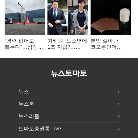
“경력 없어도
최태원, 노소영에
본업 살아난
뽑는다”…삼성
1조 지급?…
코오롱인더
·TSMC, 미
재상고 여부 주목
·HS효성…AI·
반도체 인재
배터리 소재로
쟁탈전
보폭 확대
뉴스
뉴스북
뉴스리듬
토마토증권통 Live