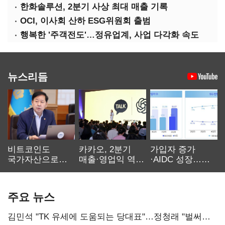
한화솔루션, 2분기 사상 최대 매출 기록
OCI, 이사회 산하 ESG위원회 출범
행복한 '주객전도'…정유업계, 사업 다각화 속도
뉴스리듬
비트코인도
카카오, 2분기
가입자 증가
국가자산으로…'
매출·영업익 역대
·AIDC 성장…
보관·평가·처분'
최대…에이전트
SKT 2분기 성장
기준은 숙제
AI 수익화 관건
본궤도
주요 뉴스
김민석 "TK 유세에 도움되는 당대표"…정청래 "벌써