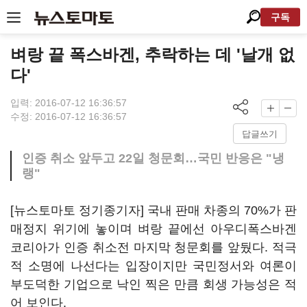
구독
벼랑 끝 폭스바겐, 추락하는 데 '날개 없
다'
입력: 2016-07-12 16:36:57
수정: 2016-07-12 16:36:57
답글쓰기
인증 취소 앞두고 22일 청문회…국민 반응은 "냉
랭"
[뉴스토마토 정기종기자] 국내 판매 차종의 70%가 판
매정지 위기에 놓이며 벼랑 끝에선 아우디폭스바겐
코리아가 인증 취소전 마지막 청문회를 앞뒀다. 적극
적 소명에 나선다는 입장이지만 국민정서와 여론이
부도덕한 기업으로 낙인 찍은 만큼 회생 가능성은 적
어 보인다.