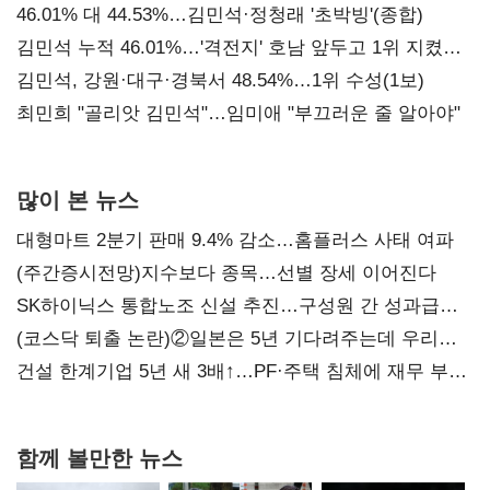
대표된 양 당직 배분"
46.01% 대 44.53%…김민석·정청래 '초박빙'(종합)
김민석 누적 46.01%…'격전지' 호남 앞두고 1위 지켰다
(2보)
김민석, 강원·대구·경북서 48.54%…1위 수성(1보)
최민희 "골리앗 김민석"…임미애 "부끄러운 줄 알아야"
많이 본 뉴스
대형마트 2분기 판매 9.4% 감소…홈플러스 사태 여파
(주간증시전망)지수보다 종목…선별 장세 이어진다
SK하이닉스 통합노조 신설 추진…구성원 간 성과급
불만 확산
(코스닥 퇴출 논란)②일본은 5년 기다려주는데 우리는
당장 퇴출?…시간만으론 부족한 코스닥 구하기
건설 한계기업 5년 새 3배↑…PF·주택 침체에 재무 부담
확대
함께 볼만한 뉴스