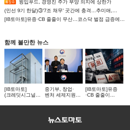
윙입푸드, 경영진 주가 부양 의지에 상한가
(민선 9기 한달)③'7조 채무' 곳간에 충격…추미애,
20년만에 '비상재정' 선언 승부수
[IB토마토]유증·CB 줄줄이 무산…코스닥 벌점 급증에
상폐 압박
함께 볼만한 뉴스
[IB토마토]
중기부, 창업·
[IB토마토]유증
(크레딧시그널)
벤처 세제지원
·CB 줄줄이
네패스, AI
강화…제3자
무산…코스닥
수혜에도
사업승계
벌점 급증에 상폐
레버리지 부담
과세특례 신설
압박
여전