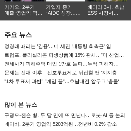
카카오, 2분기
가입자 증가
배터리 3사, 호남
매출·영업익 역대
·AIDC 성장…
ESS 시장서
최대…에이전트
SKT 2분기 성장
‘격돌’
AI 수익화 관건
본궤도
주요 뉴스
정청래 때리는 '김용'…더 세진 '대통령 최측근' 입
트럼프, 폴리실리콘 파생상품에 15% 관세…"미 산업
재건"
전세사기 피해주택 매입 1만호 돌파…누적 피해자
4만278명
문제는 전대 이후…선호투표제로 뒤집힐 땐 '지지층
불복'
"1차 투표서 과반" "게임 끝"…호남대전 앞두고 '충돌'
많이 본 뉴스
구광모-젠슨 황, 두 달 만에 또 만난다…로봇·AI 등 논의
네이버, 2분기 영업익 5203억원…전년비 0.2% 감소