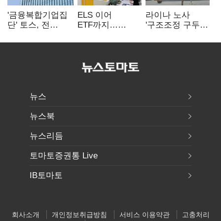
'금융복합기업집
ELS 이어
라이나 노사
단' 토스, 전
ETF까지…
'구조조정 구두
계열사 내부통제
고위험상품 판매
합의안' 도출
표준화
제동 걸린 은행
뉴스
뉴스북
뉴스리듬
토마토증권통 Live
IB토마토
회사소개
개인정보취급방침
서비스 이용약관
고충처리