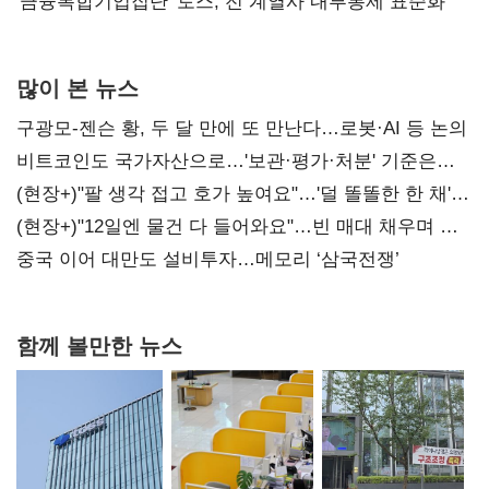
'금융복합기업집단' 토스, 전 계열사 내부통제 표준화
많이 본 뉴스
구광모-젠슨 황, 두 달 만에 또 만난다…로봇·AI 등 논의
비트코인도 국가자산으로…'보관·평가·처분' 기준은
숙제
(현장+)"팔 생각 접고 호가 높여요"…'덜 똘똘한 한 채'
20억 키맞추기
(현장+)"12일엔 물건 다 들어와요"…빈 매대 채우며 문
연 홈플러스
중국 이어 대만도 설비투자…메모리 ‘삼국전쟁’
함께 볼만한 뉴스