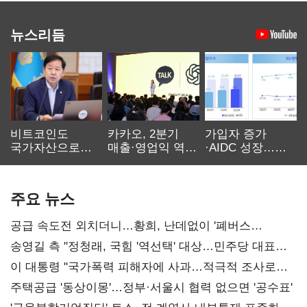
뉴스리듬
비트코인도
카카오, 2분기
가입자 증가
국가자산으로…'
매출·영업익 역대
·AIDC 성장…
보관·평가·처분'
최대…에이전트
SKT 2분기 성장
기준은 숙제
AI 수익화 관건
본궤도
주요 뉴스
공급 속도전 외치더니…황희, 난데없이 '폐버스
리모델링' 제안
송영길 측 "정청래, 국힘 '역선택' 대상…민주당 대표로
총선 지휘 못해"
이 대통령 "국가폭력 피해자에 사과…적극적 조사로
진실 밝혀야"
주택공급 '동상이몽'…정부·서울시 협력 없으면 '공수표'