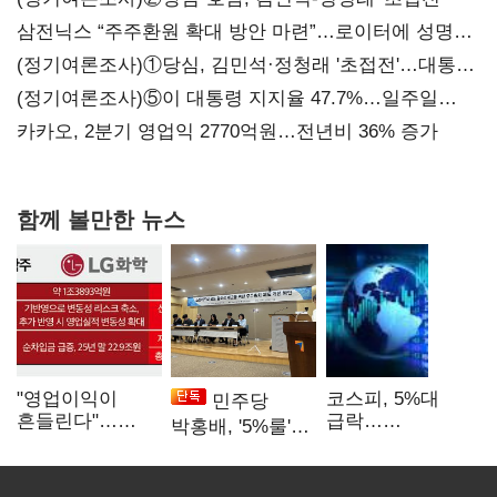
삼전닉스 “주주환원 확대 방안 마련”…로이터에 성명
보내
(정기여론조사)①당심, 김민석·정청래 '초접전'…대통령
지지도 '50% 아래로'(종합)
(정기여론조사)⑤이 대통령 지지율 47.7%…일주일
만에 다시 40%대
카카오, 2분기 영업익 2770억원…전년비 36% 증가
함께 볼만한 뉴스
"영업이익이
코스피, 5%대
민주당
흔들린다"…
급락…
박홍배, '5%룰'
화학주, IFRS
매도사이드카
공동보유 기준
18에 취약
발동
법제화 추진