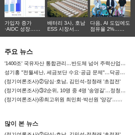
가입자 증가
배터리 3사, 호남
다음, AI 도입에도
·AIDC 성장…
ESS 시장서
점유율 2%…
SKT 2분기 성장
‘격돌’
에이전트
본궤도
차별화가 관건
주요 뉴스
'1400조' 국유자산 통합관리…반도체 넘어 주력산업
구조혁신
성기홍 "전월세난, 세금보단 수요·공급 문제"…닥공
시사
(정기여론조사)②당심·호남, 김민석-정청래 '초접전'
(정기여론조사)③2순위, 10명 중 4명 '송영길'…정청래
'한 자릿수'
(정기여론조사)④최고위원 최민희·박선원 '양강'…
서미화·이성윤·임미애 뒤이어
많이 본 뉴스
(정기여론조사)②당심·호남, 김민석-정청래 '초접전'