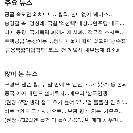
주요 뉴스
공급 속도전 외치더니…황희, 난데없이 '폐버스
리모델링' 제안
송영길 측 "정청래, 국힘 '역선택' 대상…민주당 대표로
총선 지휘 못해"
이 대통령 "국가폭력 피해자에 사과…적극적 조사로
진실 밝혀야"
주택공급 '동상이몽'…정부·서울시 협력 없으면 '공수표'
'금융복합기업집단' 토스, 전 계열사 내부통제 표준화
많이 본 뉴스
구광모-젠슨 황, 두 달 만에 또 만난다…로봇·AI 등 논의
중국 이어 대만도 설비투자…메모리 ‘삼국전쟁’
(현장+)"팔 생각 접고 호가 높여요"…'덜 똘똘한 한 채'
20억 키맞추기
비트코인도 국가자산으로…'보관·평가·처분' 기준은
숙제
(현장+)"12일엔 물건 다 들어와요"…빈 매대 채우며 문
연 홈플러스