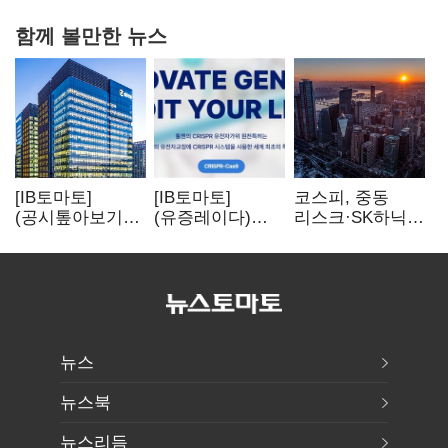
함께 볼만한 뉴스
[IB토마토]
[IB토마토]
코스피, 중동
(공시톺아보기)
(유증레이다)
리스크·SK하닉
수주 공시, 왜
툴젠, 조달액
5% 급락에
바로 매출로
3분의 1 토막…
뒷걸음
잡히지 않을까
특허소송
비용부터 챙긴다
뉴스
뉴스북
뉴스리듬