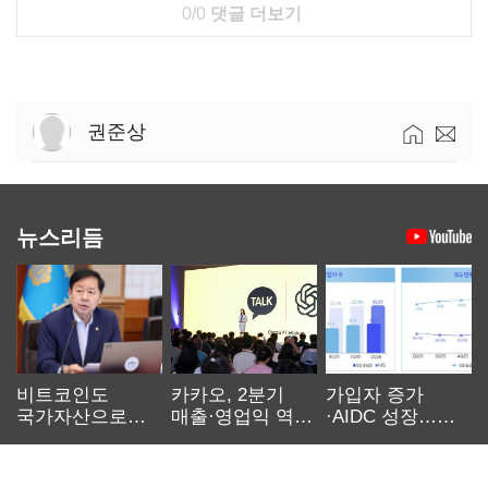
0/0
댓글 더보기
권준상
뉴스리듬
비트코인도
카카오, 2분기
가입자 증가
국가자산으로…'
매출·영업익 역대
·AIDC 성장…
보관·평가·처분'
최대…에이전트
SKT 2분기 성장
기준은 숙제
AI 수익화 관건
본궤도