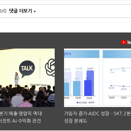
0/0
댓글 더보기
2분기 매출·영업익 역대
가입자 증가·AIDC 성장…SKT 2
전트 AI 수익화 관건
성장 본궤도