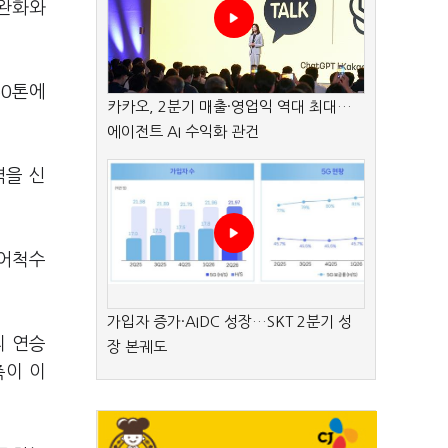
 완화와
50톤에
카카오, 2분기 매출·영업익 역대 최대…
에이전트 AI 수익화 관건
역을 신
입어척수
가입자 증가·AIDC 성장…SKT 2분기 성
리 연승
장 본궤도
측이 이