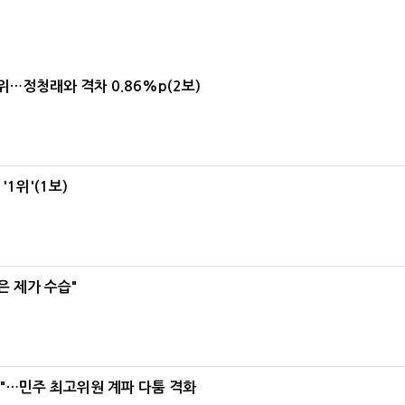
1위…정청래와 격차 0.86%p(2보)
1위'(1보)
은 제가 수습"
라"…민주 최고위원 계파 다툼 격화