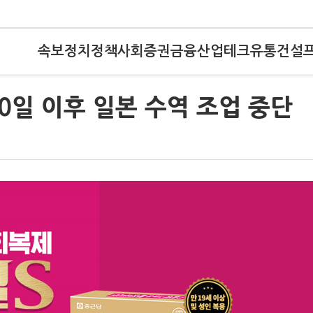
속보
정치
정책
사회
증권
금융
산업
테크
유통
건설
0일 이후 일본 수역 조업 중단