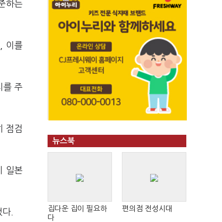
 준하는
, 이를
치를 주
히 점검
뉴스북
지 일본
집다운 집이 필요하
편의점 전성시대
다.
다