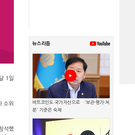
뉴스리듬
달 1일
비트코인도 국가자산으로…'보관·평가·처
차 소위
분' 기준은 숙제
 참석했