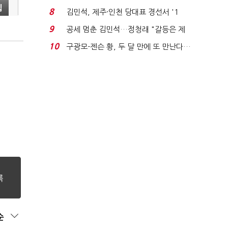
청래와 격차 0.86%p(...
입
8
김민석, 제주·인천 당대표 경선서 '1
위'(1보)...
9
공세 멈춘 김민석…정청래 "갈등은 제
가 수습"
10
구광모-젠슨 황, 두 달 만에 또 만난다…
로봇·AI 등 논...
순