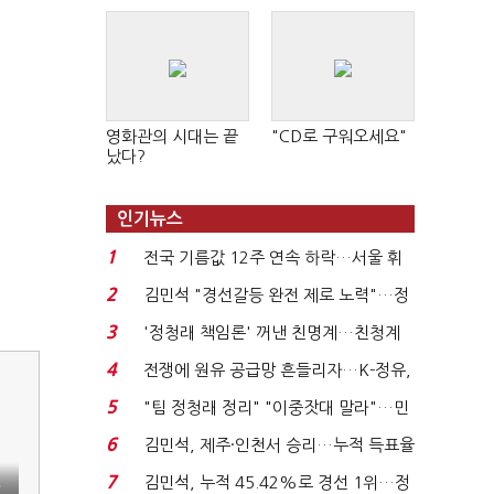
영화관의 시대는 끝
"CD로 구워오세요"
났다?
인기뉴스
1
전국 기름값 12주 연속 하락…서울 휘
발윳값 1909원...
2
김민석 "경선갈등 완전 제로 노력"…정
청래 "반명 공세 사...
3
'정청래 책임론' 꺼낸 친명계…친청계
는 추가투표 때리기...
4
전쟁에 원유 공급망 흔들리자…K-정유,
에너지안보 핵심...
5
"팀 정청래 정리" "이중잣대 말라"…민
주 최고위원 계파 다...
6
김민석, 제주·인천서 승리…누적 득표율
'1위 탈환'(종합)...
7
김민석, 누적 45.42%로 경선 1위…정