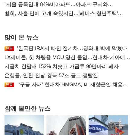
오차 당연"
"서울 등록임대 84%비아파트…아파트 규제와
달리해야"
황희, 사흘 만에 고개 숙였지만…'폐버스 청년주택'
후폭풍
많이 본 뉴스
'한국판 IRA'서 빠진 전기차…청와대 벽에 막혔다
LX세미콘, 첫 차량용 MCU 양산 돌입…현대차·기아에
공급
시금치 한달새 152% 치솟고 가금류 90만마리 폐사
은행들, 인천·전남·경북 57조 금고 쟁탈전
‘구금 사태’ 현대차 HMGMA, 미 재향군인 채용
확대로 분위기 반전
함께 볼만한 뉴스