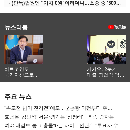
(단독)법원엔 "가치 0원"이라더니…소송 중 '500원 유증' 강행한 라인게임즈
뉴스리듬
비트코인도
카카오, 2분기
국가자산으로…'
매출·영업익 역대
보관·평가·처분'
최대…에이전트
기준은 숙제
AI 수익화 관건
주요 뉴스
"속도전 넘어 전격전"에도…군공항 이전부터 주
52시간까지 '뇌관'
호남은 '김민석' 서울·경기는 '정청래'…최종 승자는
'안갯속'
여야 재검토 놓고 충돌하는 사이…선관위 "투표자 수