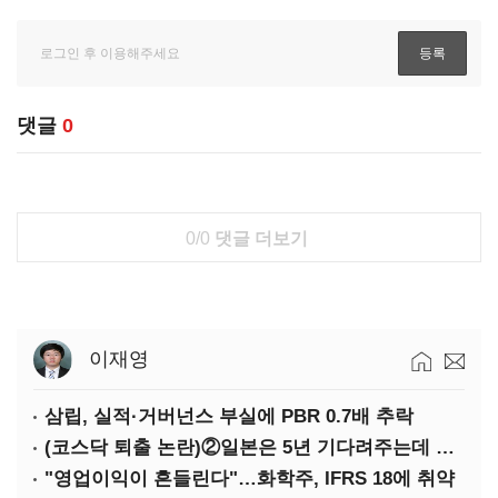
댓글
0
0/0
댓글 더보기
이재영
삼립, 실적·거버넌스 부실에 PBR 0.7배 추락
(코스닥 퇴출 논란)②일본은 5년 기다려주는데 우리는 당장 퇴출?…시간만으론 부족한 코스닥 구하기
"영업이익이 흔들린다"…화학주, IFRS 18에 취약