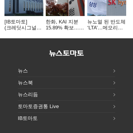
[IB토마토]
한화, KAI 지분
뉴노멀 된 반도체
(크레딧시그널)
15.89% 확보…
‘LTA’…메모리
지엔씨에너지, AI
기업결합심사
3사, 2030년까지
데이터센터 타고
신청 예정
54조 선불 계약
외형 확대
뉴스
뉴스북
뉴스리듬
토마토증권통 Live
IB토마토