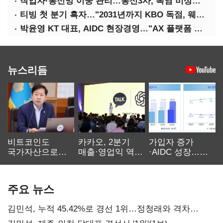
작업자·통신망 이중 관리…통신3사, 폭염 비상대응 돌입
티빙 첫 분기 흑자…"2031년까지 KBO 독점, 웨이브 합병도 속도"
박윤영 KT 대표, AIDC 현장경영…"AX 플랫폼 핵심 인프라로 키운다"
뉴스리듬
비트코인도
카카오, 2분기
가입자 증가
국가자산으로…'
매출·영업익 역대
·AIDC 성장…
보관·평가·처분'
최대…에이전트
SKT 2분기 성장
기준은 숙제
AI 수익화 관건
본궤도
주요 뉴스
김민석, 누적 45.42%로 경선 1위…정청래와 격차