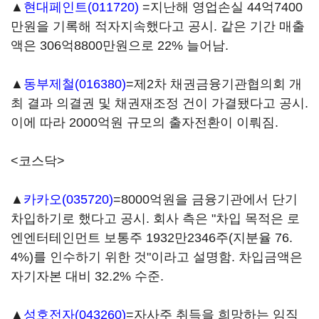
▲
현대페인트(011720)
=지난해 영업손실 44억7400
만원을 기록해 적자지속했다고 공시. 같은 기간 매출
액은 306억8800만원으로 22% 늘어남.
▲
동부제철(016380)
=제2차 채권금융기관협의회 개
최 결과 의결권 및 채권재조정 건이 가결됐다고 공시.
이에 따라 2000억원 규모의 출자전환이 이뤄짐.
<코스닥>
▲
카카오(035720)
=8000억원을 금융기관에서 단기
차입하기로 했다고 공시. 회사 측은 "차입 목적은 로
엔엔터테인먼트 보통주 1932만2346주(지분율 76.
4%)를 인수하기 위한 것"이라고 설명함. 차입금액은
자기자본 대비 32.2% 수준.
▲
성호전자(043260)
=자사주 취득을 희망하는 임직